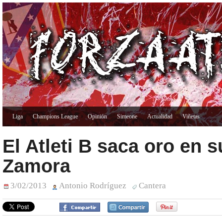
Liga
Champions League
Opinión
Simeone
Actualidad
Viñetas
El Atleti B saca oro en s
Zamora
3/02/2013
Antonio Rodríguez
Cantera