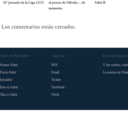
24ª jornada de la Liga 12/13
el puesto de Alfredo… de
Atleti B
momento
Los comentarios están cerrados.
Sitios de Red Atleti
Síguenos
Recomendamo
Somos Atleti
RSS
Y los sueños, sue
Forza Atleti
Email
La sonrisa de Nep
Infoatleti
Twitter
Esto es Atleti
Facebook
This is Atleti
Flickr