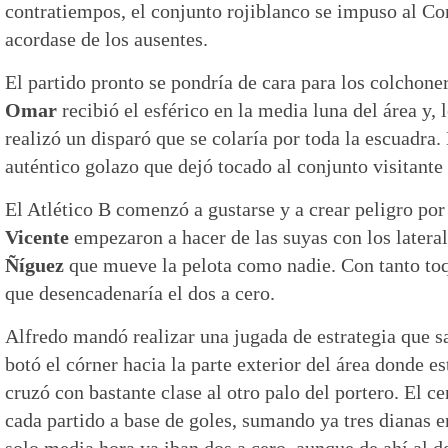
contratiempos, el conjunto rojiblanco se impuso al Co
acordase de los ausentes.
El partido pronto se pondría de cara para los colchone
Omar
recibió el esférico en la media luna del área y, 
realizó un disparó que se colaría por toda la escuadra.
auténtico golazo que dejó tocado al conjunto visitant
El Atlético B comenzó a gustarse y a crear peligro p
Vicente
empezaron a hacer de las suyas con los latera
Ñíguez
que mueve la pelota como nadie. Con tanto toq
que desencadenaría el dos a cero.
Alfredo mandó realizar una jugada de estrategia que sa
botó el córner hacia la parte exterior del área donde e
cruzó con bastante clase al otro palo del portero. El c
cada partido a base de goles, sumando ya tres dianas e
solo media hora ya iban dos a cero, aunque de ahí al d