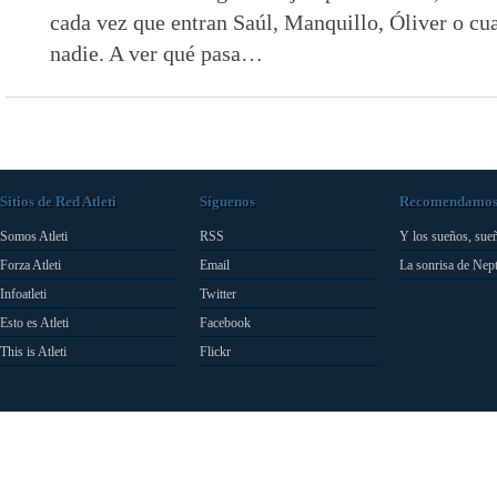
cada vez que entran Saúl, Manquillo, Óliver o cu
nadie. A ver qué pasa…
Sitios de Red Atleti
Síguenos
Recomendamo
Somos Atleti
RSS
Y los sueños, sue
Forza Atleti
Email
La sonrisa de Nep
Infoatleti
Twitter
Esto es Atleti
Facebook
This is Atleti
Flickr