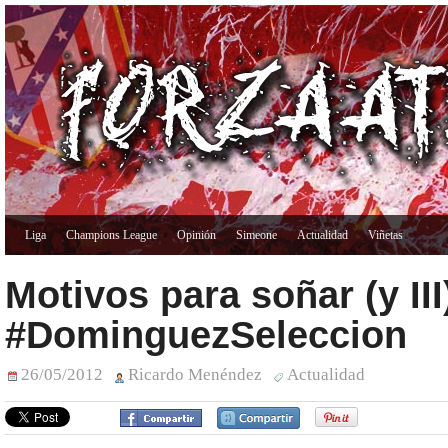
Liga
Champions League
Opinión
Simeone
Actualidad
Viñetas
Motivos para soñar (y III
#DominguezSeleccion
26/05/2012
Ricardo Menéndez
Actualidad