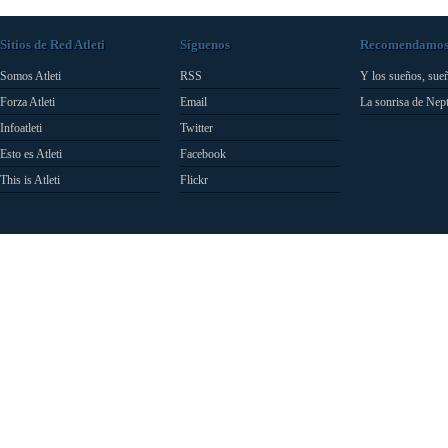
Sitios de Red Atleti
Síguenos
Recomendamo
Somos Atleti
RSS
Y los sueños, sue
Forza Atleti
Email
La sonrisa de Nep
Infoatleti
Twitter
Esto es Atleti
Facebook
This is Atleti
Flickr