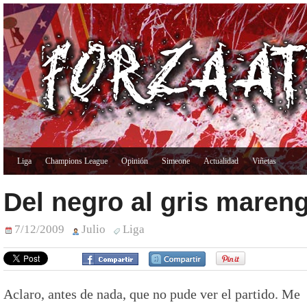
Liga
Champions League
Opinión
Simeone
Actualidad
Viñetas
Del negro al gris maren
7/12/2009
Julio
Liga
Aclaro, antes de nada, que no pude ver el partido. Me