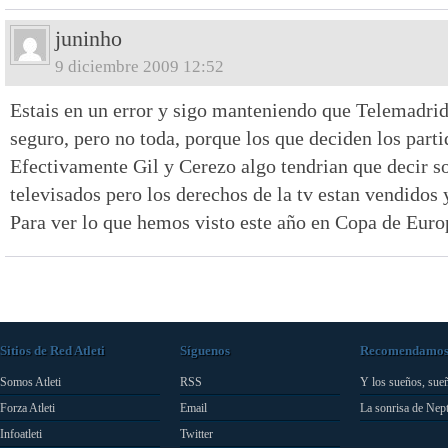
juninho
9 diciembre 2009 12:52
Estais en un error y sigo manteniendo que Telemadrid
seguro, pero no toda, porque los que deciden los part
Efectivamente Gil y Cerezo algo tendrian que decir so
televisados pero los derechos de la tv estan vendidos 
Para ver lo que hemos visto este año en Copa de Euro
Sitios de Red Atleti
Síguenos
Recomendamo
Somos Atleti
RSS
Y los sueños, sue
Forza Atleti
Email
La sonrisa de Nep
Infoatleti
Twitter