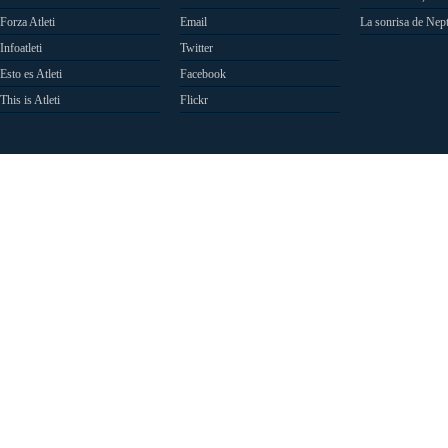
Forza Atleti
Email
La sonrisa de Nep
Infoatleti
Twitter
Esto es Atleti
Facebook
This is Atleti
Flickr