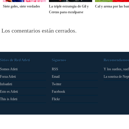
Siete goles, siete verdades
La triple estrategia de Gil y
Cal y arena por las ba
Cerezo para exculparse
Los comentarios están cerrados.
Sitios de Red Atleti
Síguenos
Recomendamo
Somos Atleti
RSS
Y los sueños, sue
Forza Atleti
Email
La sonrisa de Nep
Infoatleti
Twitter
Esto es Atleti
Facebook
This is Atleti
Flickr