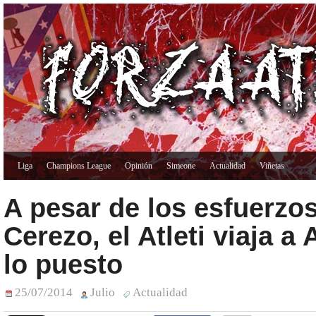
Liga
Champions League
Opinión
Simeone
Actualidad
Viñetas
A pesar de los esfuerzo
Cerezo, el Atleti viaja a
lo puesto
25/07/2014
Julio
Actualidad