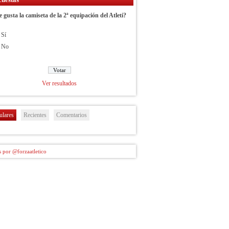
e gusta la camiseta de la 2ª equipación del Atleti?
Sí
No
Ver resultados
ulares
Recientes
Comentarios
 por @forzaatletico