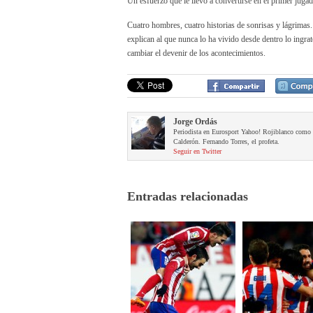
Un esfuerzo que le llevó a convertirse en el primer jugad
Cuatro hombres, cuatro historias de sonrisas y lágrimas.
explican al que nunca lo ha vivido desde dentro lo ingrat
cambiar el devenir de los acontecimientos.
Jorge Ordás
Periodista en Eurosport Yahoo! Rojiblanco como be
Calderón. Fernando Torres, el profeta.
Seguir en Twitter
Entradas relacionadas