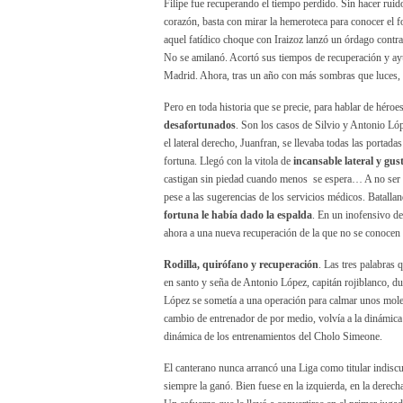
Filipe fue recuperando el tiempo perdido. Sin hacer ruido
corazón, basta con mirar la hemeroteca para conocer e
aquel fatídico choque con Iraizoz lanzó un órdago contr
No se amilanó. Acortó sus tiempos de recuperación y ayud
Madrid. Ahora, tras un año con más sombras que luces,
Pero en toda historia que se precie, para hablar de héro
desafortunados
. Son los casos de Silvio y Antonio Lóp
el lateral derecho, Juanfran, se llevaba todas las portad
fortuna. Llegó con la vitola de
incansable lateral y gu
castigan sin piedad cuando menos se espera… A no ser qu
pese a las sugerencias de los servicios médicos. Bata
fortuna le había dado la espalda
. En un inofensivo de
ahora a una nueva recuperación de la que no se conocen 
Rodilla, quirófano y recuperación
. Las tres palabras
en santo y seña de Antonio López, capitán rojiblanco, dur
López se sometía a una operación para calmar unos moles
cambio de entrenador de por medio, volvía a la dinámica
dinámica de los entrenamientos del Cholo Simeone.
El canterano nunca arrancó una Liga como titular indiscutib
siempre la ganó. Bien fuese en la izquierda, en la derech