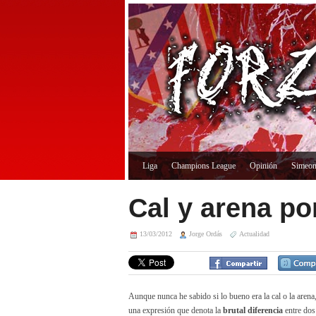
Liga
Champions League
Opinión
Simeo
Cal y arena po
13/03/2012
Jorge Ordás
Actualidad
Aunque nunca he sabido si lo bueno era la cal o la arena, 
una expresión que denota la
brutal diferencia
entre dos