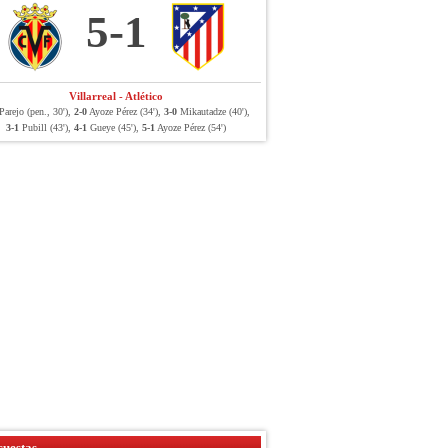
5-1
Villarreal - Atlético
arejo (pen., 30'),
2-0
Ayoze Pérez (34'),
3-0
Mikautadze (40'),
3-1
Pubill (43'),
4-1
Gueye (45'),
5-1
Ayoze Pérez (54')
uestas