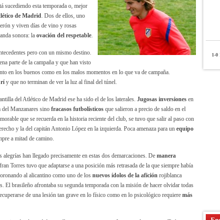
stá sucediendo esta temporada o, mejor
tlético de Madrid
. Dos de ellos, uno
derón y viven días de vino y rosas
banda sonora: la
ovación del respetable
.
antecedentes pero con un mismo destino.
1-0
P
na parte de la campaña y que han visto
 tanto en los buenos como en los malos momentos en lo que va de campaña.
rí
y que no terminan de ver la luz al final del túnel.
tilla del Atlético de Madrid ese ha sido el de los laterales.
Jugosas inversiones
en
lla del Manzanares sino
fracasos futbolísticos
que salieron a precio de saldo en el
rable que se recuerda en la historia reciente del club, se tuvo que salir al paso con
derecho y la del capitán Antonio López en la izquierda. Poca amenaza para un
equipo
pre a mitad de camino.
s alegrías han llegado precisamente en estas dos demarcaciones. De
manera
nfran Torres tuvo que adaptarse a una posición más retrasada de la que siempre había
 coronando al alicantino como uno de los
nuevos ídolos de la afición
rojiblanca
uis. El brasileño afrontaba su segunda temporada con la misión de hacer olvidar todas
ecuperarse de una lesión tan grave en lo físico como en lo psicológico requiere
más
Enc