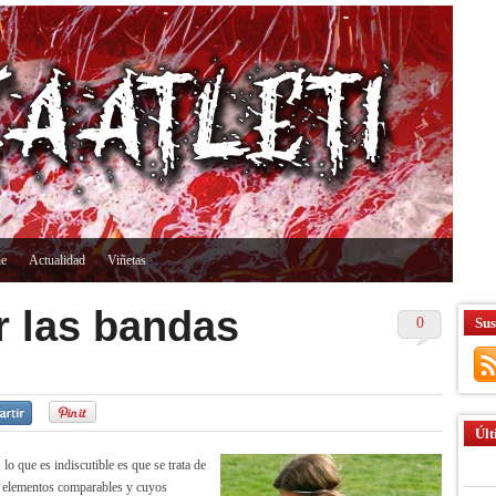
ne
Actualidad
Viñetas
r las bandas
0
Sus
Últ
lo que es indiscutible es que se trata de
 elementos comparables y cuyos