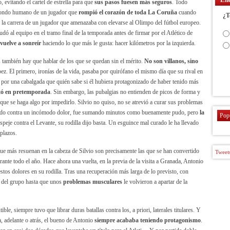
, evitando el cartel de estrella para que
sus pasos fuesen más seguros
. Todo
l fondo humano de un jugador que
rompió el corazón de toda La Coruña
cuando
¿T
a la carrera de un jugador que amenazaba con elevarse al Olimpo del fútbol europeo.
ó al equipo en el tramo final de la temporada antes de firmar por el Atlético de
vuelve a sonreír
haciendo lo que más le gusta: hacer kilómetros por la izquierda.
es también hay que hablar de los que se quedan sin el mérito.
No son villanos, sino
ez. El primero, ironías de la vida, pasaba por quirófano el mismo día que su rival en
as por una cabalgada que quién sabe si él hubiera protagonizado de haber tenido más
stó en pretemporada
. Sin embargo, las pubalgias no entienden de picos de forma y
e se haga algo por impedirlo. Silvio no quiso, no se atrevió a curar sus problemas
llando contra un incómodo dolor, fue sumando minutos como buenamente pudo, pero
la
Pop
speje contra el Levante, su rodilla dijo basta. Un esguince mal curado le ha llevado
plazos.
 que más resuenan en la cabeza de Silvio son precisamente las que se han convertido
Tweets
ante todo el año. Hace ahora una vuelta, en la previa de la visita a Granada, Antonio
tos dolores en su rodilla. Tras una recuperación más larga de lo previsto, con
 del grupo hasta que unos
problemas musculares
le volvieron a apartar de la
le, siempre tuvo que librar duras batallas contra los, a priori, laterales titulares. Y
a, adelante o atrás, el bueno de Antonio
siempre acababa teniendo protagonismo
.