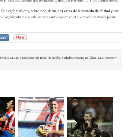
or en casi dos décadas que levantaba un título para el Atleti… Y por partida doble.
 De alegría y dolor y, sobre todo, de
las dos caras de la moneda del fútbol
y que
o o agradecido que puede ser este santo deporte en el que cualquier detalle puede
ndito castigo y nostálgico del fútbol de antaño. Politeísta creyente en Gárate, Luis, Arteche y