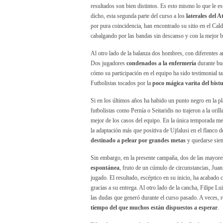
resultados son bien distintos. Es esto mismo lo que le e
dicho, esta segunda parte del curso a los
laterales del A
por pura coincidencia, han encontrado su sitio en el Cal
cabalgando por las bandas sin descanso y con la mejor 
Al otro lado de la balanza dos hombres, con diferentes 
Dos jugadores
condenados a la enfermería
durante bue
cómo su participación en el equipo ha sido testimonial
Futbolistas tocados por la
poco mágica varita del bistu
Si en los últimos años ha habido un punto negro en la plan
futbolistas como Pernía o Seitaridis no trajeron a la ori
mejor de los casos del equipo. En la única temporada memo
la adaptación más que positiva de Ujfalusi en el flanco 
destinado a pelear por grandes metas
y quedarse siem
Sin embargo, en la presente campaña, dos de las mayore
espontánea
, fruto de un cúmulo de circunstancias, Jua
jugado. El resultado, escéptico en su inicio, ha acabado
gracias a su entrega. Al otro lado de la cancha, Filipe L
las dudas que generó durante el curso pasado. A veces, r
tiempo del que muchos están dispuestos a esperar
.