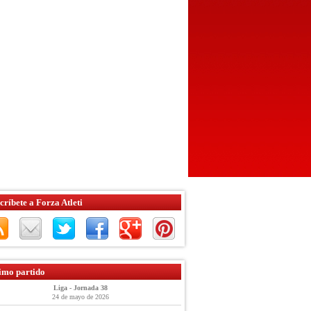
críbete a Forza Atleti
imo partido
Liga - Jornada 38
24 de mayo de 2026