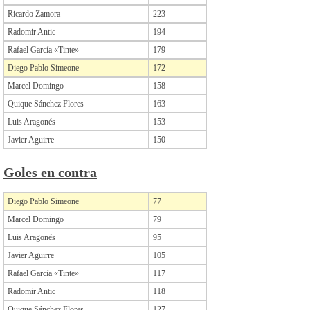
Ricardo Zamora
223
Radomir Antic
194
Rafael García «Tinte»
179
Diego Pablo Simeone
172
Marcel Domingo
158
Quique Sánchez Flores
163
Luis Aragonés
153
Javier Aguirre
150
Goles en contra
Diego Pablo Simeone
77
Marcel Domingo
79
Luis Aragonés
95
Javier Aguirre
105
Rafael García «Tinte»
117
Radomir Antic
118
Quique Sánchez Flores
127