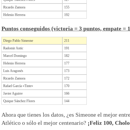
Ricardo Zamora
155
Helenio Herrera
192
Puntos conseguidos (victoria = 3 puntos, empate = 
Diego Pablo Simeone
211
Radomir Antic
191
Marcel Domingo
182
Helenio Herrera
177
Luis Aragonés
173
Ricardo Zamora
172
Rafael García «Tinte»
170
Javier Aguirre
166
Quique Sánchez Flores
144
Ahora que tienes los datos, ¿es Simeone el mejor entre
Atlético o sólo el mejor centenario?
¡Feliz 100, Cholo