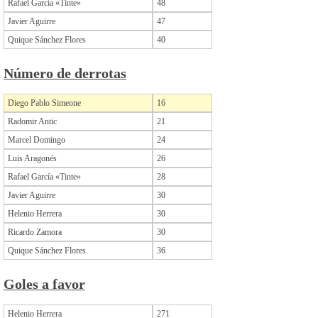
Rafael García «Tinte»
48
Javier Aguirre
47
Quique Sánchez Flores
40
Número de derrotas
Diego Pablo Simeone
16
Radomir Antic
21
Marcel Domingo
24
Luis Aragonés
26
Rafael García «Tinte»
28
Javier Aguirre
30
Helenio Herrera
30
Ricardo Zamora
30
Quique Sánchez Flores
36
Goles a favor
Helenio Herrera
271