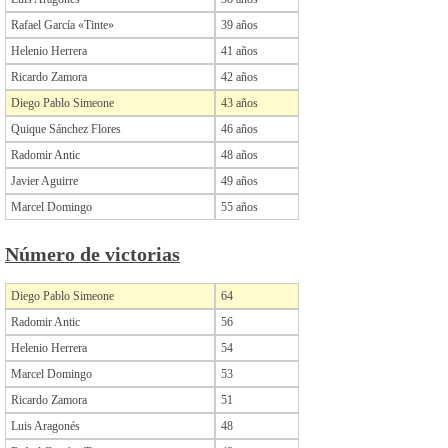
Rafael García «Tinte»
39 años
Helenio Herrera
41 años
Ricardo Zamora
42 años
Diego Pablo Simeone
43 años
Quique Sánchez Flores
46 años
Radomir Antic
48 años
Javier Aguirre
49 años
Marcel Domingo
55 años
Número de victorias
Diego Pablo Simeone
64
Radomir Antic
56
Helenio Herrera
54
Marcel Domingo
53
Ricardo Zamora
51
Luis Aragonés
48