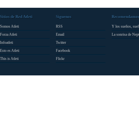
Sitios de Red Atleti
Síguenos
Recomendamo
Somos Atleti
RSS
Y los sueños, sue
Forza Atleti
Email
La sonrisa de Nep
Infoatleti
Twitter
Esto es Atleti
Facebook
This is Atleti
Flickr