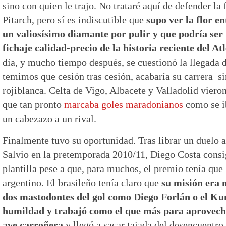
sino con quien le trajo. No trataré aquí de defender la
Pitarch, pero sí es indiscutible que
supo ver la flor e
un valiosísimo diamante por pulir y que podría ser
fichaje calidad-precio de la historia reciente del A
día, y mucho tiempo después, se cuestionó la llegada
temimos que cesión tras cesión, acabaría su carrera sin
rojiblanca. Celta de Vigo, Albacete y Valladolid viero
que tan pronto
marcaba goles maradonianos
como se ib
un cabezazo a un rival.
Finalmente tuvo su oportunidad. Tras librar un duelo a
Salvio en la pretemporada 2010/11, Diego Costa consi
plantilla pese a que, para muchos, el premio tenía que 
argentino. El brasileño tenía claro que
su misión era 
dos mastodontes del gol como Diego Forlán o el Ku
humildad y trabajó como el que más para aprovech
ave carroñera
y llegó a sacar tajada del desencuentro 