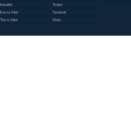
Infoatleti
Twitter
Esto es Atleti
Facebook
This is Atleti
Flickr