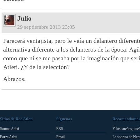
Julio
29 septiembre 2013 23:05
Parecerá ventajista, pero le veía un delantero diferent
alternativa diferente a los delanteros de la época: Agü
como que ni se me pasaba por la imaginación que sería,
Atleti. ¿Y de la selección?
Abrazos.
Sitios de Red Atleti
Síguenos
Recomendamo
Somos Atleti
RSS
Y los sueños, sue
Forza Atleti
Email
La sonrisa de Nep