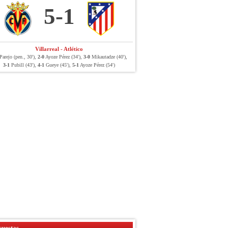
5-1
Villarreal - Atlético
arejo (pen., 30'),
2-0
Ayoze Pérez (34'),
3-0
Mikautadze (40'),
3-1
Pubill (43'),
4-1
Gueye (45'),
5-1
Ayoze Pérez (54')
uestas