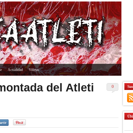
ne
Actualidad
Viñetas
montada del Atleti
0
Sus
Últ