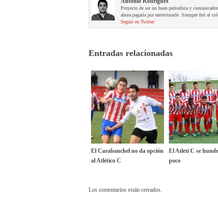
Antonio Rodríguez
Proyecto de ser un buen periodista y comunicador
ahora pagaría por entrevistarle. Siempre fiel al col
Seguir en Twitter
Entradas relacionadas
El Carabanchel no da opción
El Atleti C se hund
al Atlético C
poco
Los comentarios están cerrados.