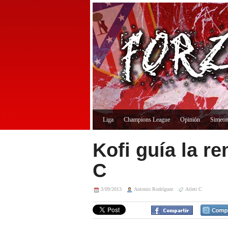
Liga
Champions League
Opinión
Simeo
Kofi guía la re
C
3/09/2013
Antonio Rodríguez
Atleti C