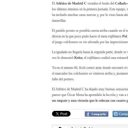
El
Atlético de Madrid C
visitaba el feudo del
Collado 
los últimos minutos en la primera jornada. Este equipo, t
ha incluido muchas caras nuevas y, por lo visto hasta aho
maravillas.
El partido pronto se pondría cuesta arriba cuando en el 
directa en la que poco pudo hacer el meta rojiblanco
Pol
el juego colchonero se vio afectado por las imprecisiones
La igualada no llegaría hasta la segunda parte, donde se 
eso lo demostró
Keita;
el rojiblanco realizó una extraord
Ya en el minuto 66, Kofi centró atrás donde encontró el
el marcador los colchonero se vinieron arriba y, justam
fallo del portero.
El Atlético de Madrid C ha dejado muy buenas sensacione
parece que Óscar Mena ha aprendido la lección y van a i
un empate y una victoria que le colocan con cuatro 