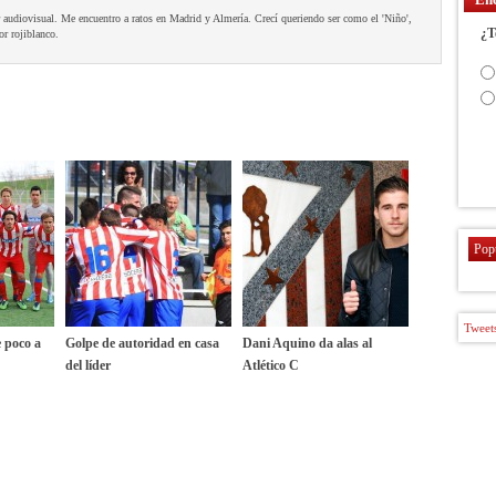
 audiovisual. Me encuentro a ratos en Madrid y Almería. Crecí queriendo ser como el 'Niño',
¿T
or rojiblanco.
Pop
Tweets
e poco a
Golpe de autoridad en casa
Dani Aquino da alas al
del líder
Atlético C