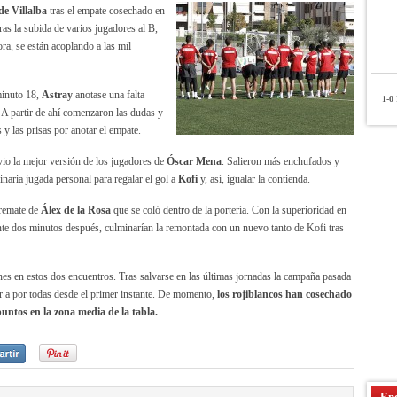
de Villalba
tras el empate cosechado en
ras la subida de varios jugadores al B,
ra, se están acoplando a las mil
minuto 18,
Astray
anotase una falta
1-0
P
. A partir de ahí comenzaron las dudas y
 y las prisas por anotar el empate.
vio la mejor versión de los jugadores de
Óscar Mena
. Salieron más enchufados y
inaria jugada personal para regalar el gol a
Kofi
y, así, igualar la contienda.
 remate de
Álex de la Rosa
que se coló dentro de la portería. Con la superioridad en
ente dos minutos después, culminarían la remontada con un nuevo tanto de Kofi tras
s en estos dos encuentros. Tras salvarse en las últimas jornadas la campaña pasada
r a por todas desde el primer instante. De momento,
los rojiblancos han cosechado
puntos en la zona media de la tabla.
Enc