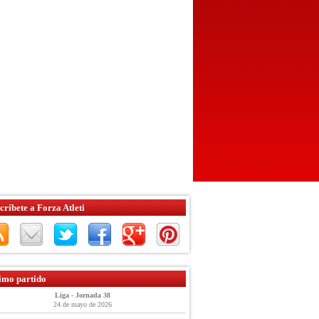
críbete a Forza Atleti
imo partido
Liga - Jornada 38
24 de mayo de 2026