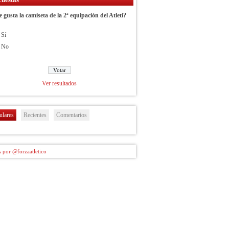
e gusta la camiseta de la 2ª equipación del Atleti?
Sí
No
Ver resultados
ulares
Recientes
Comentarios
 por @forzaatletico