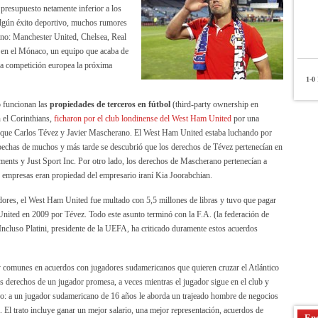
presupuesto netamente inferior a los
 algún éxito deportivo, muchos rumores
iano: Manchester United, Chelsea, Real
en el Mónaco, un equipo que acaba de
na competición europea la próxima
1-0
P
 funcionan las
propiedades de terceros en fútbol
(third-party ownership en
n el Corinthians,
ficharon por el club londinense del West Ham United
por una
 que Carlos Tévez y Javier Mascherano. El West Ham United estaba luchando por
spechas de muchos y más tarde se descubrió que los derechos de Tévez pertenecían en
ments y Just Sport Inc. Por otro lado, los derechos de Mascherano pertenecían a
 empresas eran propiedad del empresario iraní Kia Joorabchian.
adores, el West Ham United fue multado con 5,5 millones de libras y tuvo que pagar
 United en 2009 por Tévez. Todo este asunto terminó con la F.A. (la federación de
 Incluso Platini, presidente de la UEFA, ha criticado duramente estos acuerdos
y comunes en acuerdos con jugadores sudamericanos que quieren cruzar el Atlántico
s derechos de un jugador promesa, a veces mientras el jugador sigue en el club y
aso: a un jugador sudamericano de 16 años le aborda un trajeado hombre de negocios
. El trato incluye ganar un mejor salario, una mejor representación, acuerdos de
Enc