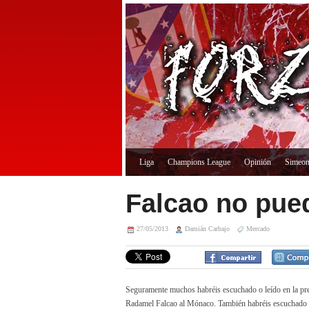
Liga
Champions League
Opinión
Simeo
Falcao no pued
27/05/2013
Damián Carbajo
Mercado
Seguramente muchos habréis escuchado o leído en la pr
Radamel Falcao al Mónaco. También habréis escuchado o 