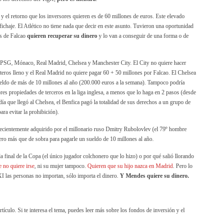
 y el retorno que los inversores quieren es de 60 millones de euros. Este elevado
chaje. El Atlético no tiene nada que decir en este asunto. Tuvieron una oportunidad
os de Falcao
quieren recuperar su dinero
y lo van a conseguir de una forma o de
on PSG, Mónaco, Real Madrid, Chelsea y Manchester City. El City no quiere hacer
teros lleno y el Real Madrid no quiere pagar 60 + 50 millones por Falcao. El Chelsea
sueldo de más de 10 millones al año (200.000 euros a la semana). Tampoco podría
ores propiedades de terceros en la liga inglesa, a menos que lo haga en 2 pasos (desde
día que llegó al Chelsea, el Benfica pagó la totalidad de sus derechos a un grupo de
ara evitar la prohibición).
ecientemente adquirido por el millonario ruso Dmitry Rubolovlev (el 79º hombre
ero más que de sobra para pagarle un sueldo de 10 millones al año.
 final de la Copa (el único jugador colchonero que lo hizo) o por qué salió llorando
e no quiere irse
, ni su mujer tampoco.
Quieren que su hijo nazca en Madrid
. Pero lo
XI las personas no importan, sólo importa el dinero.
Y Mendes quiere su dinero.
tículo. Si te interesa el tema, puedes leer más sobre los fondos de inversión y el