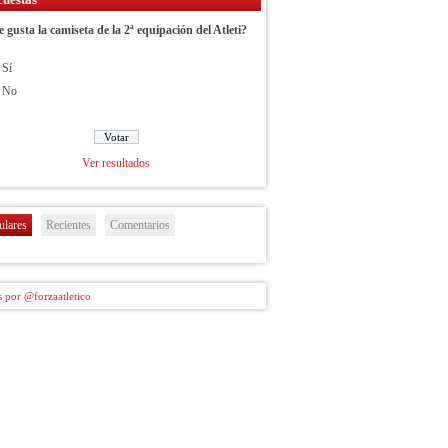
e gusta la camiseta de la 2ª equipación del Atleti?
Sí
No
Ver resultados
ulares
Recientes
Comentarios
 por @forzaatletico