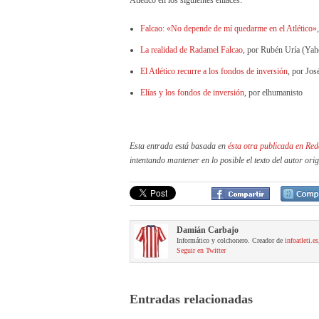
Atlético en los siguientes enlaces:
Falcao: «No depende de mí quedarme en el Atlético»
La realidad de Radamel Falcao
, por Rubén Uría (Yah
El Atlético recurre a los fondos de inversión
, por Jos
Elías y los fondos de inversión
, por elhumanisto
Esta entrada está basada en
ésta otra publicada en Red
intentando mantener en lo posible el texto del autor ori
Damián Carbajo
Informático y colchonero. Creador de
infoatleti.es
Seguir en Twitter
Entradas relacionadas