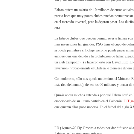
Falcao quiere un salario de 10 millones de euros anuales
precio hace que muy pocos clubes puedan permitirse su fi
en el mercado invernal, pero la dejaron pasar. Los dueñ
otra.
La lista de clubes que pueden permitirse este fichaje s
más inversiones tan grandes, PSG tiene el cupo de delan
sí puede permitirse el fichaje, pero no puede pagar un 
aunque quisiera, debido a la prohibición de fichar jugad
un club trampolín). Ya hicieron esto con David Luiz. El 
inversión (probablemente el Chelsea le diera ese dinero p
Con todo esto, sólo nos queda un destino: el Mónaco. R
más rico del mundo), tienen los 60 millones y tienen din
Quizás ahora muchos entendáis por qué Falcao lloró en la
emocionado de su último partido en el Calderón.
El Tigr
que quieran ellos poco importa. En el fútbol del siglo X
PD (1-junio-2013): Gracias a todos por dar difusión al ar