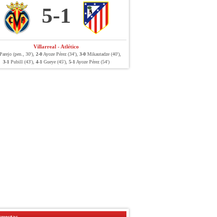
5-1
Villarreal - Atlético
arejo (pen., 30'),
2-0
Ayoze Pérez (34'),
3-0
Mikautadze (40'),
3-1
Pubill (43'),
4-1
Gueye (45'),
5-1
Ayoze Pérez (54')
uestas