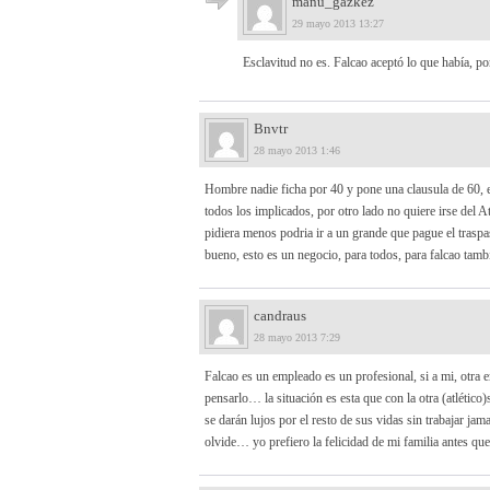
manu_gazkez
29 mayo 2013 13:27
Esclavitud no es. Falcao aceptó lo que había, po
Bnvtr
28 mayo 2013 1:46
Hombre nadie ficha por 40 y pone una clausula de 60, es u
todos los implicados, por otro lado no quiere irse del Atl
pidiera menos podria ir a un grande que pague el traspa
bueno, esto es un negocio, para todos, para falcao tamb
candraus
28 mayo 2013 7:29
Falcao es un empleado es un profesional, si a mi, otr
pensarlo… la situación es esta que con la otra (atlétic
se darán lujos por el resto de sus vidas sin trabajar j
olvide… yo prefiero la felicidad de mi familia antes qu