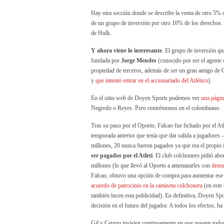
Hay otra sección donde se describe la venta de otro 5%
de un grupo de inversión por otro 10% de los derechos.
de Hulk.
Y ahora viene lo interesante
. El grupo de inversión q
fundada por
Jorge Mendes
(conocido por ser el agente
propiedad de terceros, además de ser un gran amigo de 
y
que intentó entrar en el accionariado del Atlético
).
En el sitio web de Doyen Sports podemos ver
una págin
Negredo o Reyes. Pero centrémonos en el colombiano.
Tras su paso por el Oporto, Falcao fue fichado por el At
temporada anterior que tenía que dar salida a jugadore
millones, 20 nunca fueron pagados ya que era el propio 
ser pagados por el Atleti
. El club colchonero pidió abo
millones (lo que llevó al Oporto a amenazarles con
denun
Falcao, obtuvo una opción de compra para aumentar ese p
acuerdo de patrocinio en la camiseta colchonera
(en este 
también lucen esta publicidad). En definitiva, Doyen Spor
decisión en el futuro del jugador. A todos los efectos, h
Gil y Cerezo insisten continuamente en que poseen todos