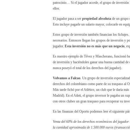
patrocinio… Si el jugador accede, el grupo de inversión 
ellos.
El jugador pasa a ser
propiedad absoluta
de un grupo d
Esto incluye pagarle un salario mayor, colocarle en equi
Estos grupo de inversión también financian los fichajes.
necesarios. Entonces llegan los grupos de inversión y p
jugador.
Esta inversión no es más que un negocio
, e
Es nuestro ejemplo de Tévez y Mascherano, funcionó ba
de inversión y haciéndoles ganar una buena cantidad de
nunca poseyó el total de los derechos del jugador).
Volvamos a Falcao
. Un grupo de inversión especializa
derechos del colombiano como parte de su traspaso al Op
Más tarde fichó por el Atlético, un club que le daría má
Madrid). En el Atleti, el grupo inversor le pagaba un sup
con otros clubes un gran traspaso para recuperar su inve
En las finanzas del Oporto podemos leer el siguiente pár
Venta del 60% de los derechos económicos del jugador B
la cantidad aproximada de 1.500.000 euros (transacció