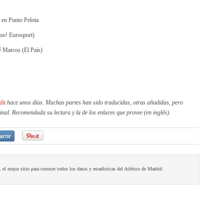
, en Punto Pelota
oo! Eurosport)
é Marcos (El País)
dit
hace unos días. Muchas partes han sido traducidas, otras añadidas, pero
ginal. Recomendada su lectura y la de los enlaces que provee (en inglés).
, el mejor sitio para conocer todos los datos y estadísticas del Atlético de Madrid.