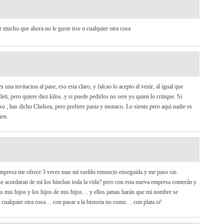
r mucho que ahora no le guste irse o cualquier otra cosa
na invitacion al pase, eso esta claro, y falcao lo acepto al venir, al igual que
eti, pero quiere diez kilos..y si puede pedirlos no sere yo quien lo critique. Si
so , has dicho Chelsea, pero prefiere pasta y monaco. Lo siento pero aqui nadie es
ien.
a empresa me ofrece 3 veces mas mi sueldo renuncio enseguida y me paso sin
o)se acordaran de mi los hinchas toda la vida? pero con esta nueva empresa comerán y
amas mis hijos y los hijos de mis hijos… y ellos jamas harán que mi nombre se
e cualquier otra cosa… con pasar a la historia no como… con plata si!