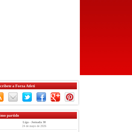
críbete a Forza Atleti
imo partido
Liga - Jornada 38
24 de mayo de 2026