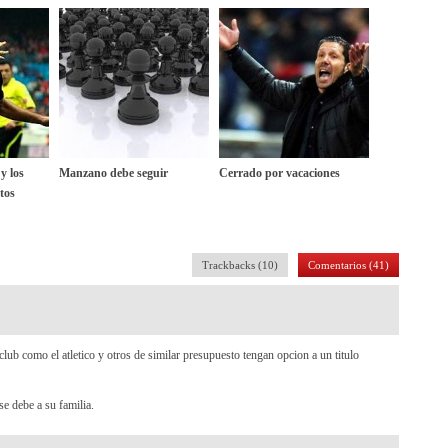
y los
Manzano debe seguir
Cerrado por vacaciones
tos
Trackbacks (10)
Comentarios (41)
b como el atletico y otros de similar presupuesto tengan opcion a un titulo
e debe a su familia.