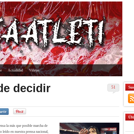
ne
Actualidad
Viñetas
e decidir
51
Sus
Últ
ensa la más que posible marcha de
leído en nuestra prensa nacional,