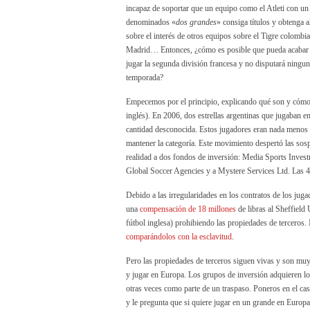
incapaz de soportar que un equipo como el Atleti con un 
denominados «
dos grandes
» consiga títulos y obtenga
sobre el interés de otros equipos sobre el Tigre colomb
Madrid… Entonces, ¿cómo es posible que pueda acabar 
jugar la segunda división francesa y no disputará ningu
temporada?
Empecemos por el principio, explicando qué son y cómo
inglés). En 2006, dos estrellas argentinas que jugaban e
cantidad desconocida. Estos jugadores eran nada menos
mantener la categoría. Este movimiento despertó las so
realidad a dos fondos de inversión: Media Sports Invest
Global Soccer Agencies y a Mystere Services Ltd. Las 4
Debido a las irregularidades en los contratos de los jug
una
compensación de 18 millones
de libras al Sheffield
fútbol inglesa) prohibiendo las propiedades de terceros.
comparándolos con la esclavitud
.
Pero las propiedades de terceros siguen vivas y son mu
y jugar en Europa. Los grupos de inversión adquieren lo
otras veces como parte de un traspaso. Poneros en el c
y le pregunta que si quiere jugar en un grande en Europa