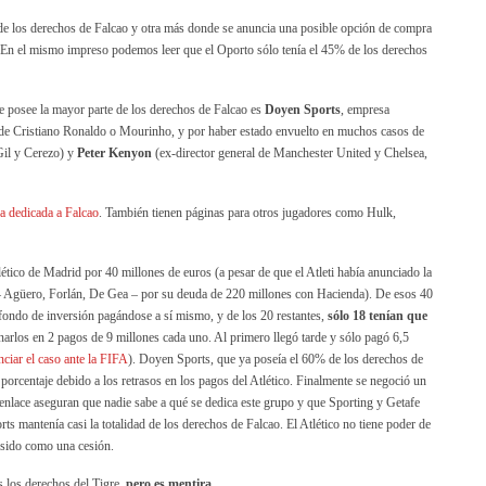
 de los derechos de Falcao y otra más donde se anuncia una posible opción de compra
 En el mismo impreso podemos leer que el Oporto sólo tenía el 45% de los derechos
ue posee la mayor parte de los derechos de Falcao es
Doyen Sports
, empresa
 de Cristiano Ronaldo o Mourinho, y por haber estado envuelto en muchos casos de
Gil y Cerezo) y
Peter Kenyon
(ex-director general de Manchester United y Chelsea,
a dedicada a Falcao
. También tienen páginas para otros jugadores como Hulk,
lético de Madrid por 40 millones de euros (a pesar de que el Atleti había anunciado la
s – Agüero, Forlán, De Gea – por su deuda de 220 millones con Hacienda). De esos 40
fondo de inversión pagándose a sí mismo, y de los 20 restantes,
sólo 18 tenían que
narlos en 2 pagos de 9 millones cada uno. Al primero llegó tarde y sólo pagó 6,5
ciar el caso ante la FIFA
). Doyen Sports, que ya poseía el 60% de los derechos de
orcentaje debido a los retrasos en los pagos del Atlético. Finalmente se negoció un
enlace aseguran que nadie sabe a qué se dedica este grupo y que Sporting y Getafe
ts mantenía casi la totalidad de los derechos de Falcao. El Atlético no tiene poder de
a sido como una cesión.
 los derechos del Tigre,
pero es mentira
.