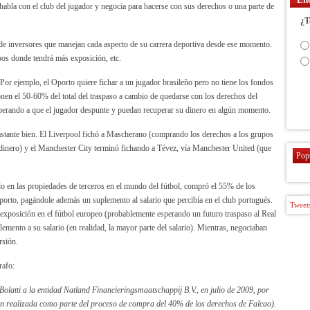
habla con el club del jugador y negocia para hacerse con sus derechos o una parte de
¿T
e inversores que manejan cada aspecto de su carrera deportiva desde ese momento.
pos donde tendrá más exposición, etc.
 Por ejemplo, el Oporto quiere fichar a un jugador brasileño pero no tiene los fondos
onen el 50-60% del total del traspaso a cambio de quedarse con los derechos del
sperando a que el jugador despunte y puedan recuperar su dinero en algún momento.
stante bien. El Liverpool fichó a Mascherano (comprando los derechos a los grupos
 dinero) y el Manchester City terminó fichando a Tévez, vía Manchester United (que
Pop
do en las propiedades de terceros en el mundo del fútbol, compró el 55% de los
orto, pagándole además un suplemento al salario que percibía en el club portugués.
Tweets
s exposición en el fútbol europeo (probablemente esperando un futuro traspaso al Real
lemento a su salario (en realidad, la mayor parte del salario). Mientras, negociaban
rsión.
rafo:
olatti a la entidad Natland Financieringsmaatschappij B.V., en julio de 2009, por
n realizada como parte del proceso de compra del 40% de los derechos de Falcao).