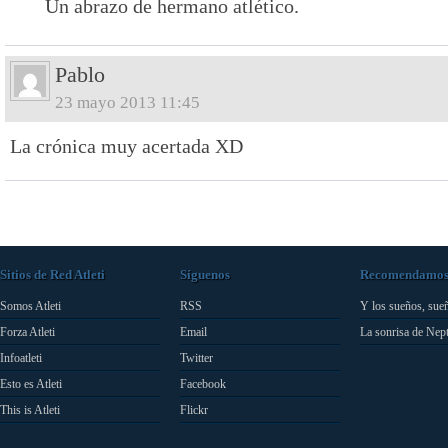
Un abrazo de hermano atlético.
Pablo
23 mayo 2013 11:45
La crónica muy acertada XD
Sitios de Red Atleti
Síguenos
Recomendamo
Somos Atleti
RSS
Y los sueños, sue
Forza Atleti
Email
La sonrisa de Nep
Infoatleti
Twitter
Esto es Atleti
Facebook
This is Atleti
Flickr