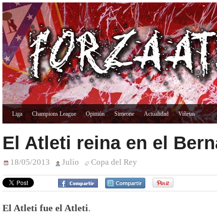
Liga
Champions League
Opinión
Simeone
Actualidad
Viñetas
El Atleti reina en el Ber
18/05/2013
Julio
Copa del Rey
El Atleti fue el Atleti
.