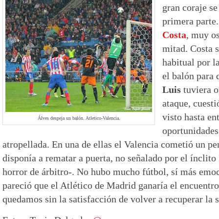
gran coraje se
primera parte
Costa
, muy o
mitad. Costa 
habitual por l
el balón para
Luis
tuviera o
ataque, cuest
visto hasta en
Álves despeja un balón. Atletico-Valencia.
oportunidades
atropellada. En una de ellas el Valencia cometió un pe
disponía a rematar a puerta, no señalado por el ínclit
horror de árbitro-. No hubo mucho fútbol, sí más em
pareció que el Atlético de Madrid ganaría el encuentro
quedamos sin la satisfacción de volver a recuperar la 