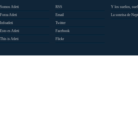
Somos Atleti
RSS
Y los sueños, sue
Forza Atleti
Email
La sonrisa de Nep
Infoatleti
Twitter
Esto es Atleti
Facebook
This is Atleti
Flickr