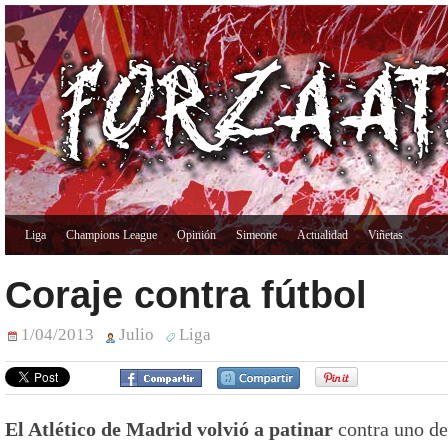
Liga
Champions League
Opinión
Simeone
Actualidad
Viñetas
Coraje contra fútbol
1/04/2013
Julio
Liga
El Atlético de Madrid volvió a patinar
contra uno de