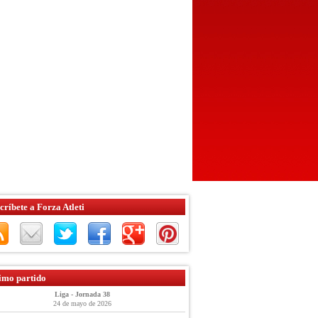
críbete a Forza Atleti
imo partido
Liga - Jornada 38
24 de mayo de 2026