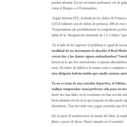
puedan afrontar. En ese escenario podríamos ver de go
como el Burgos o el Extremadura.
Según informa EFE, la deuda de los clubes de Primera
(535,8 millones son de clubes de primera). 400 de esos 
Vicepresidente (de probablemente la competición profes
habla de la “desaparición inminente de 2 ó 3 clubes” pe
En el lado de los ingresos el problema es igual de acuci
totalidad de ese incremento lo absorbe el Real Madr
crecen dos y los demás siguen endeudándose? Senci
lector) en la que dos mastodontes se pasean alternándose
otros 18 clubes de fútbol se le tratara como a cualquier 
otro dirigente habría tenido que rendir cuentas ante 
Ya no se trata de una cuestión deportiva, el Atlético
realizar temporadas cuasi perfectas sólo para no inc
lustre nos han dado, en lo económico no han servido má
hacia adelante sin fin en la que tropezar un año puede si
ilustrativos. Tras leer todo esto ¿sigue creyendo que el 
(En la parte II analizaremos la deuda del Atleti, la im
flotar a pesar de llevar Titanic tatuado en el costado)