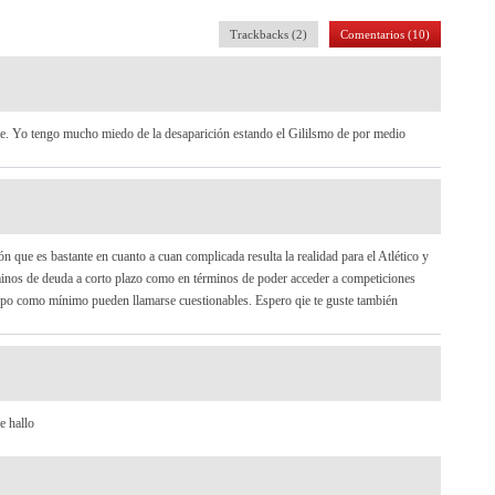
Trackbacks (2)
Comentarios (10)
te. Yo tengo mucho miedo de la desaparición estando el Gililsmo de por medio
n que es bastante en cuanto a cuan complicada resulta la realidad para el Atlético y
inos de deuda a corto plazo como en términos de poder acceder a competiciones
uipo como mínimo pueden llamarse cuestionables. Espero qie te guste también
e hallo