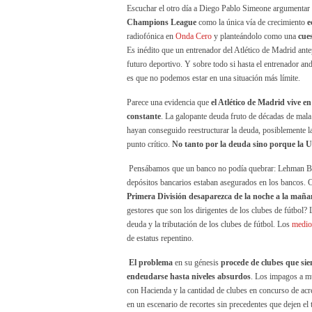
Escuchar el otro día a Diego Pablo Simeone argumentar
Champions League
como la única vía de crecimiento
e
radiofónica en
Onda Cero
y planteándolo como una
cue
Es inédito que un entrenador del Atlético de Madrid ant
futuro deportivo. Y sobre todo si hasta el entrenador an
es que no podemos estar en una situación más límite.
Parece una evidencia que
el Atlético de Madrid vive 
constante
. La galopante deuda fruto de décadas de mala
hayan conseguido reestructurar la deuda, posiblemente la
punto crítico.
No tanto por la deuda sino porque la U
Pensábamos que un banco no podía quebrar: Lehman Br
depósitos bancarios estaban asegurados en los bancos. C
Primera División desaparezca de la noche a la mañ
gestores que son los dirigentes de los clubes de fútbol?
deuda y la tributación de los clubes de fútbol. Los
medio
de estatus repentino.
El problema
en su génesis
procede de clubes que sie
endeudarse hasta niveles absurdos
. Los impagos a mu
con Hacienda y la cantidad de clubes en concurso de ac
en un escenario de recortes sin precedentes que dejen el