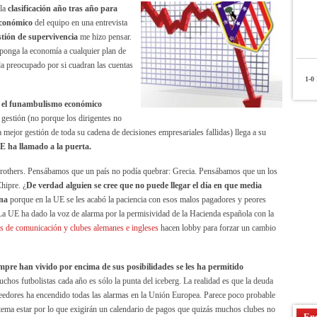
 la
clasificación año tras año para
conómico
del equipo en una entrevista
stión de supervivencia
me hizo pensar.
eponga la economía a cualquier plan de
da preocupado por si cuadran las cuentas
1-0
P
en el funambulismo económico
 gestión (no porque los dirigentes no
 mejor gestión de toda su cadena de decisiones empresariales fallidas) llega a su
E ha llamado a la puerta.
others. Pensábamos que un país no podía quebrar: Grecia. Pensábamos que un los
hipre. ¿
De verdad alguien se cree que no puede llegar el día en que media
ana
porque en la UE se les acabó la paciencia con esos malos pagadores y peores
 La UE ha dado la voz de alarma por la permisividad de la Hacienda española con la
s de comunicación y clubes alemanes e ingleses
hacen lobby para forzar un cambio
mpre han vivido por encima de sus posibilidades
se les ha permitido
chos futbolistas cada año es sólo la punta del iceberg. La realidad es que la deuda
reedores ha encendido todas las alarmas en la Unión Europea. Parece poco probable
 tema estar por lo que exigirán un calendario de pagos que quizás muchos clubes no
Enc