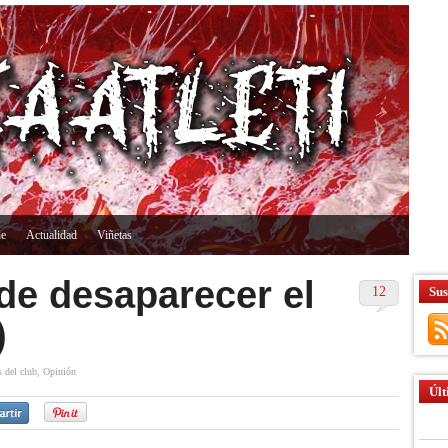
ne
Actualidad
Viñetas
de desaparecer el
12
Sus
)
 del club
,
Opinión
Últ