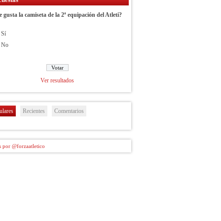
e gusta la camiseta de la 2ª equipación del Atleti?
Sí
No
Ver resultados
ulares
Recientes
Comentarios
 por @forzaatletico