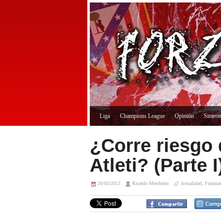
Liga
Champions League
Opinión
Simeo
¿Corre riesgo 
Atleti? (Parte I
26/03/2013
Ricardo Menéndez
Actualidad
,
Finanzas