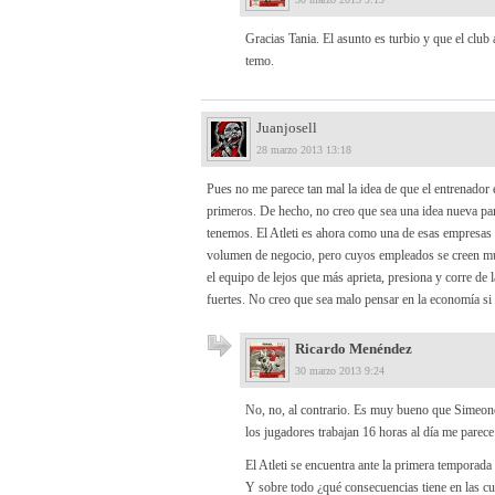
Gracias Tania. El asunto es turbio y que el club 
temo.
Juanjosell
28 marzo 2013 13:18
Pues no me parece tan mal la idea de que el entrenador 
primeros. De hecho, no creo que sea una idea nueva para
tenemos. El Atleti es ahora como una de esas empresas
volumen de negocio, pero cuyos empleados se creen much
el equipo de lejos que más aprieta, presiona y corre d
fuertes. No creo que sea malo pensar en la economía s
Ricardo Menéndez
30 marzo 2013 9:24
No, no, al contrario. Es muy bueno que Simeone
los jugadores trabajan 16 horas al día me parece
El Atleti se encuentra ante la primera temporada 
Y sobre todo ¿qué consecuencias tiene en las cuen