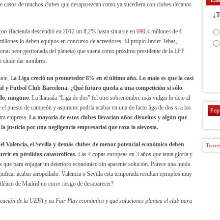
lpe casos de muchos clubes que desaparezcan como ya sucediera con clubes decanos
¿T
 con Hacienda descendió en 2012 un 8,2% hasta situarse en
690,4
millones de €
millones lo deben equipos en concurso de acreedores. El propio Javier Tebas,
ional peor gestionada del planeta) que suena como próximo presidente de la LFP
ro elude dar nombres.
ante, L
a Liga creció un prometedor 8% en el último año. Lo malo es que la casi
id y Futbol Club Barcelona.
¿Qué futuro queda a una competición si sólo
llo, ninguno
. La llamada “Liga de dos” (el otro sobrenombre más vulgar lo dejo al
 el puesto de campeón y aspirante podría acabar en una de facto liga de dos si a los
Pop
otra empresa.
La mayoría de estos clubes llevarían años disueltos y algún que
la justicia por una negligencia empresarial que roza la alevosía.
, el Valencia, el Sevilla y demás clubes de menor potencial económico deben
Tweets
urrir en pérdidas catastróficas.
Las 4 copas europeas en 3 años que tanta gloria y
s que para enjugar un deterioro económico sin aparente solución. Parece una huida
gnificar acabar atropellado. Valencia o Sevilla esta temporada resultan ejemplos muy
Atlético de Madrid no corre riesgo de desaparecer?
plicación de la UEFA y su Fair Play económico y qué soluciones plantea el club para