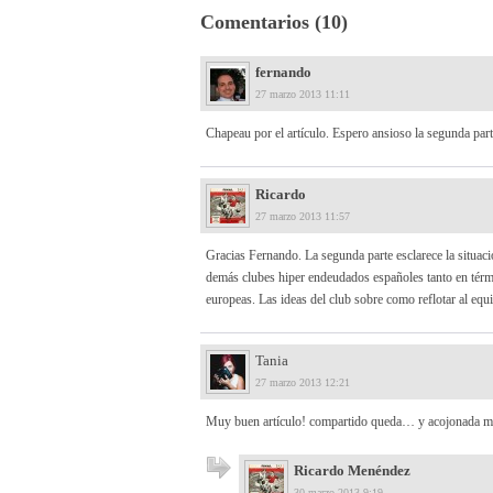
Comentarios (10)
fernando
27 marzo 2013 11:11
Chapeau por el artículo. Espero ansioso la segunda par
Ricardo
27 marzo 2013 11:57
Gracias Fernando. La segunda parte esclarece la situació
demás clubes hiper endeudados españoles tanto en térm
europeas. Las ideas del club sobre como reflotar al eq
Tania
27 marzo 2013 12:21
Muy buen artículo! compartido queda… y acojonada m
Ricardo Menéndez
30 marzo 2013 9:19