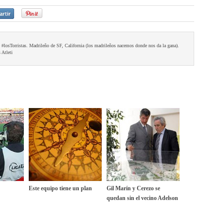
e #losTorristas. Madrileño de SF, California (los madrileños nacemos donde nos da la gana).
 Atleti
Este equipo tiene un plan
Gil Marín y Cerezo se
quedan sin el vecino Adelson