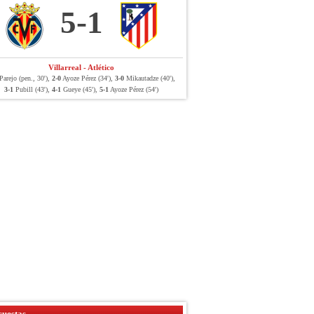
5-1
Villarreal - Atlético
arejo (pen., 30'),
2-0
Ayoze Pérez (34'),
3-0
Mikautadze (40'),
3-1
Pubill (43'),
4-1
Gueye (45'),
5-1
Ayoze Pérez (54')
uestas