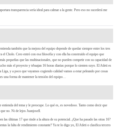
aportara transparencia sería ideal para calmar a la gente. Pero eso no sucederá me
entienda también que la mejora del equipo depende de quedar siempre entre los tres
 el Cholo. Creo entró con esa filosofía y con ella ha construido el equipo que
 más pequeñas que las multinacionales, que no pueden competir con su capacidad de
o más el proyecto y trbaajan 16 horas diarias porque lo sienten suyo. El Atleti es
e la Liga, y a poco que vayamos cogiendo calidad vamos a estar peleando por cosas
i es una forma de mantener la tensión del equipo…
 entienda del tema y le preocupe. Lo qué es, es novedoso. Tanto como decir que
 que no. Ni de lejos Juanjosell.
en las últimas 17 que rinde a la altura de su potencial. ¿Que ha pasado las otras 16?
tas la falta de rendimiento constante? Ya te lo digo yo, El Atleti o clasifica tercero