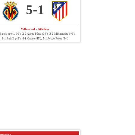
5-1
Villarreal - Atlético
arejo (pen., 30'),
2-0
Ayoze Pérez (34'),
3-0
Mikautadze (40'),
3-1
Pubill (43'),
4-1
Gueye (45'),
5-1
Ayoze Pérez (54')
uestas