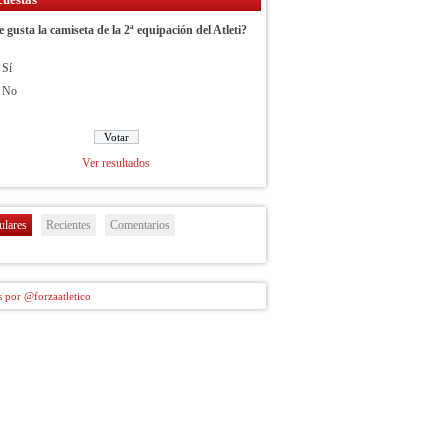
e gusta la camiseta de la 2ª equipación del Atleti?
Sí
No
Ver resultados
ulares
Recientes
Comentarios
 por @forzaatletico