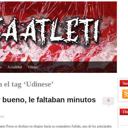
ne
Actualidad
Viñetas
 el tag ‘Udinese’
Sus
 bueno, le faltaban minutos
0
Últ
xta
nto Perea se deshizo en elogios hacia su compañero Adrián, uno de los principales