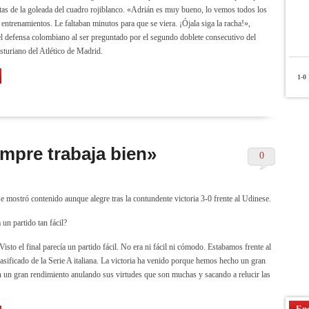
tas de la goleada del cuadro rojiblanco. «Adrián es muy bueno, lo vemos todos los
 entrenamientos. Le faltaban minutos para que se viera. ¡Ójala siga la racha!»,
el defensa colombiano al ser preguntado por el segundo doblete consecutivo del
asturiano del Atlético de Madrid.
1-0
P
mpre trabaja bien»
0
 mostró contenido aunque alegre tras la contundente victoria 3-0 frente al Udinese.
un partido tan fácil?
sto el final parecía un partido fácil. No era ni fácil ni cómodo. Estabamos frente al
asificado de la Serie A italiana. La victoria ha venido porque hemos hecho un gran
n un gran rendimiento anulando sus virtudes que son muchas y sacando a relucir las
Enc