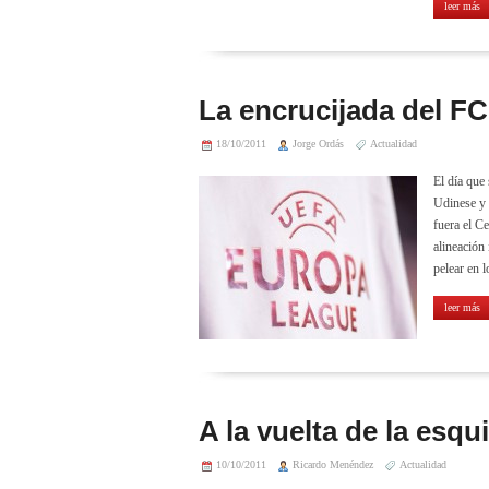
leer más
La encrucijada del FC
18/10/2011
Jorge Ordás
Actualidad
El día que
Udinese y 
fuera el C
alineación 
pelear en l
leer más
A la vuelta de la esqu
10/10/2011
Ricardo Menéndez
Actualidad