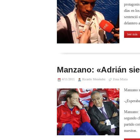
protagonis
días en los
sentenció 
delantero 
leer más
Manzano: «Adrián sie
4/11/2011
Ricardo Menéndez
Zona Mixta
Manzano se
-¿Esperaba 
Manzano: Vi
segundo cl
partido co
nuestras.