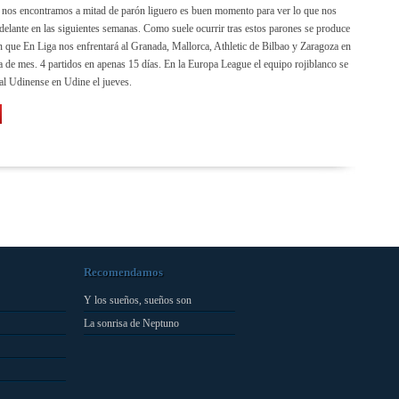
nos encontramos a mitad de parón liguero es buen momento para ver lo que nos
delante en las siguientes semanas. Como suele ocurrir tras estos parones se produce
n que En Liga nos enfrentará al Granada, Mallorca, Athletic de Bilbao y Zaragoza en
ta de mes. 4 partidos en apenas 15 días. En la Europa League el equipo rojiblanco se
 al Udinense en Udine el jueves.
Recomendamos
Y los sueños, sueños son
La sonrisa de Neptuno