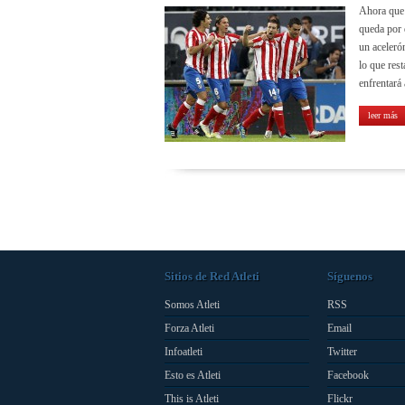
Ahora que 
queda por 
un aceleró
lo que res
enfrentará
leer más
Sitios de Red Atleti
Síguenos
Somos Atleti
RSS
Forza Atleti
Email
Infoatleti
Twitter
Esto es Atleti
Facebook
This is Atleti
Flickr