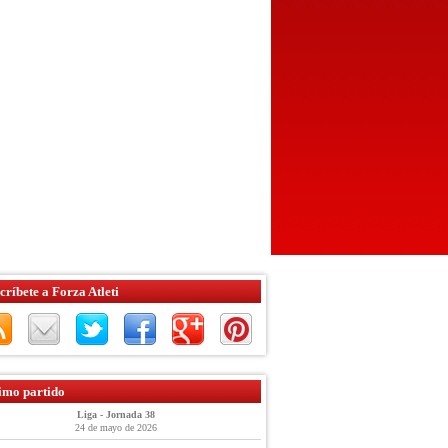
críbete a Forza Atleti
imo partido
Liga - Jornada 38
24 de mayo de 2026