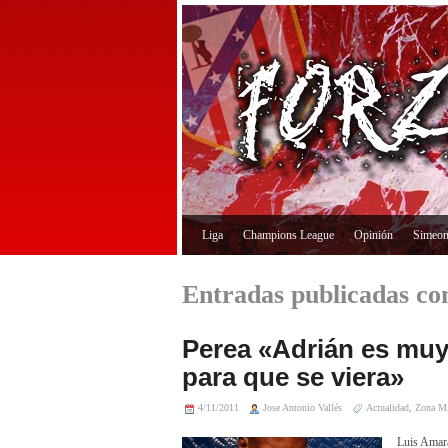
Liga
Champions League
Opinión
Simeo
Entradas publicadas con
Perea «Adrián es muy
para que se viera»
4/11/2011
Jose Antonio Vallés
Actualidad
,
Zona Mi
Luis Amara