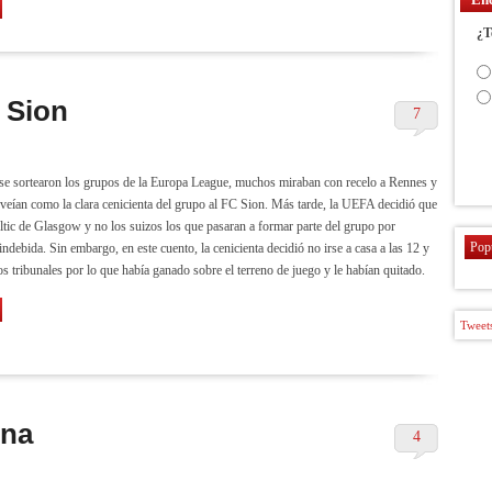
¿T
 Sion
7
 se sortearon los grupos de la Europa League, muchos miraban con recelo a Rennes y
veían como la clara cenicienta del grupo al FC Sion. Más tarde, la UEFA decidió que
eltic de Glasgow y no los suizos los que pasaran a formar parte del grupo por
Pop
indebida. Sin embargo, en este cuento, la cenicienta decidió no irse a casa a las 12 y
os tribunales por lo que había ganado sobre el terreno de juego y le habían quitado.
Tweets
ina
4