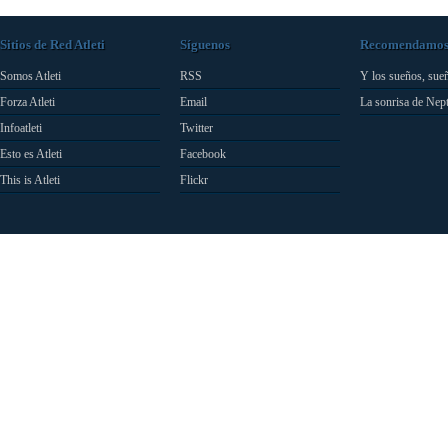
Sitios de Red Atleti
Síguenos
Recomendamo
Somos Atleti
RSS
Y los sueños, sue
Forza Atleti
Email
La sonrisa de Nep
Infoatleti
Twitter
Esto es Atleti
Facebook
This is Atleti
Flickr