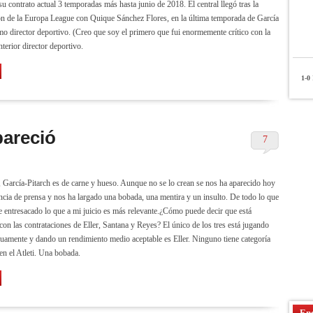
u contrato actual 3 temporadas más hasta junio de 2018. El central llegó tras la
n de la Europa League con Quique Sánchez Flores, en la última temporada de García
mo director deportivo. (Creo que soy el primero que fui enormemente crítico con la
nterior director deportivo.
1-0
P
pareció
7
, García-Pitarch es de carne y hueso. Aunque no se lo crean se nos ha aparecido hoy
ncia de prensa y nos ha largado una bobada, una mentira y un insulto. De todo lo que
e entresacado lo que a mi juicio es más relevante.¿Cómo puede decir que está
 con las contrataciones de Eller, Santana y Reyes? El único de los tres está jugando
uamente y dando un rendimiento medio aceptable es Eller. Ninguno tiene categoría
en el Atleti. Una bobada.
Enc