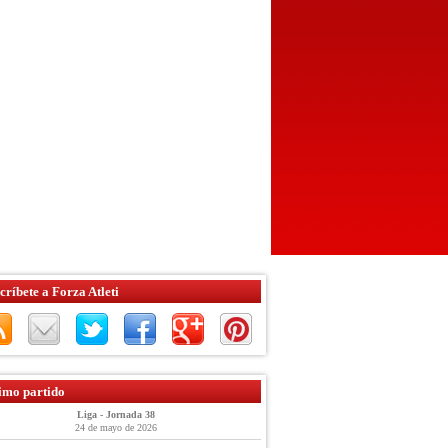
críbete a Forza Atleti
imo partido
Liga - Jornada 38
24 de mayo de 2026