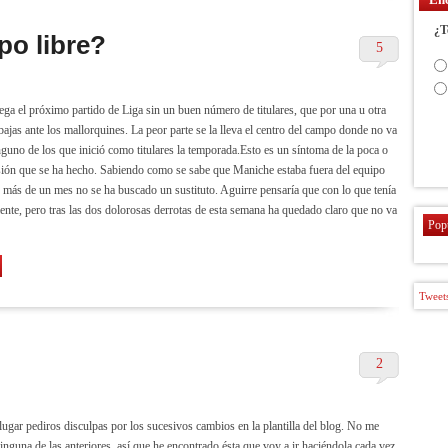
¿T
po libre?
5
juega el próximo partido de Liga sin un buen número de titulares, que por una u otra
bajas ante los mallorquines. La peor parte se la lleva el centro del campo donde no va
nguno de los que inició como titulares la temporada.Esto es un síntoma de la poca o
sión que se ha hecho. Sabiendo como se sabe que Maniche estaba fuera del equipo
 más de un mes no se ha buscado un sustituto. Aguirre pensaría que con lo que tenía
ciente, pero tras las dos dolorosas derrotas de esta semana ha quedado claro que no va
Pop
Tweets
2
lugar pediros disculpas por los sucesivos cambios en la plantilla del blog. No me
inguna de las anteriores, así que he encontrado ésta que voy a ir haciéndola cada vez