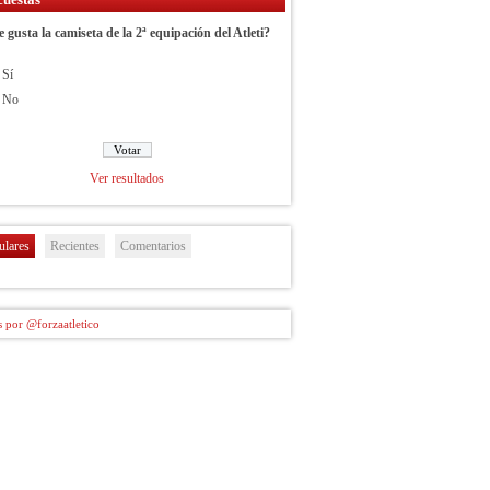
e gusta la camiseta de la 2ª equipación del Atleti?
Sí
No
Ver resultados
ulares
Recientes
Comentarios
 por @forzaatletico