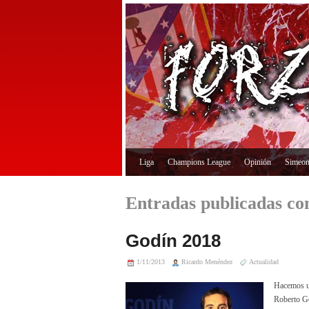
Liga
Champions League
Opinión
Simeo
Entradas publicadas con
Godín 2018
1/11/2013
Ricardo Menéndez
Actualidad
Hacemos un
Roberto Go