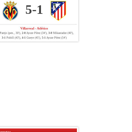
5-1
Villarreal - Atlético
arejo (pen., 30'),
2-0
Ayoze Pérez (34'),
3-0
Mikautadze (40'),
3-1
Pubill (43'),
4-1
Gueye (45'),
5-1
Ayoze Pérez (54')
uestas