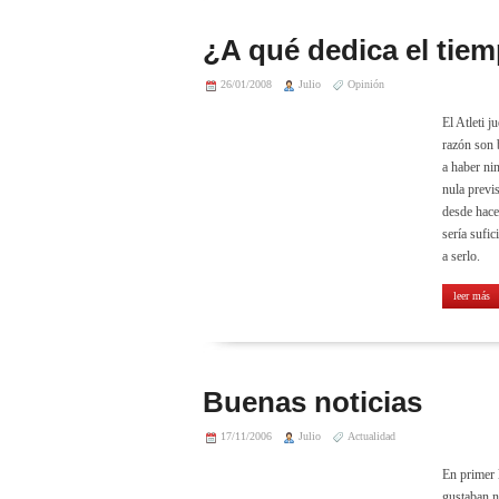
¿A qué dedica el tiem
26/01/2008
Julio
Opinión
El Atleti 
razón son 
a haber ni
nula previ
desde hace
sería sufi
a serlo.
leer más
Buenas noticias
17/11/2006
Julio
Actualidad
En primer 
gustaban n