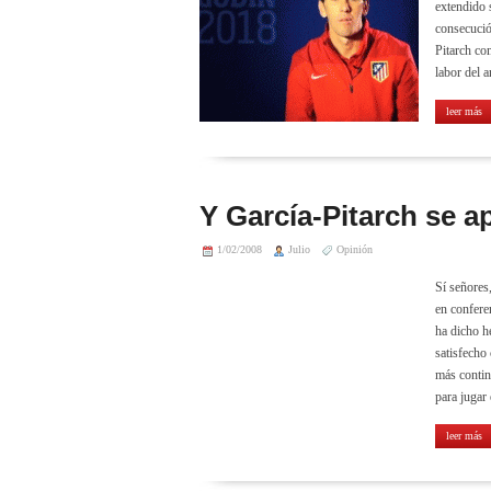
extendido s
consecució
Pitarch co
labor del a
leer más
Y García-Pitarch se a
1/02/2008
Julio
Opinión
Sí señores
en confere
ha dicho h
satisfecho
más contin
para jugar 
leer más