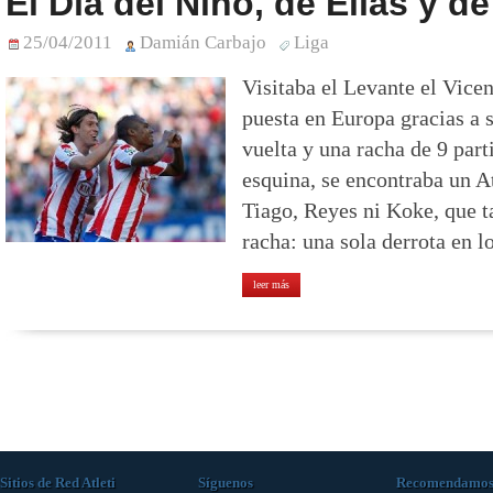
El Día del Niño, de Elías y d
25/04/2011
Damián Carbajo
Liga
Visitaba el Levante el Vice
puesta en Europa gracias a
vuelta y una racha de 9 part
esquina, se encontraba un At
Tiago, Reyes ni Koke, que t
racha: una sola derrota en l
leer más
Sitios de Red Atleti
Síguenos
Recomendamo