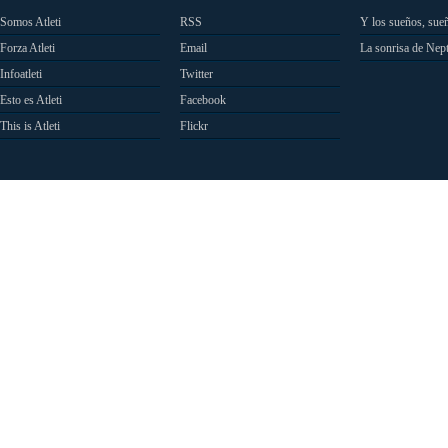
Somos Atleti
RSS
Y los sueños, sue
Forza Atleti
Email
La sonrisa de Nep
Infoatleti
Twitter
Esto es Atleti
Facebook
This is Atleti
Flickr