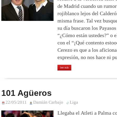
de Madrid cuando un rumor s
rojiblanco lejos del Calderó
misma frase. Tal vez busque
su día buscaron los Payasos 
“¿Cómo están ustedes?” o 
con el “¡Qué contento estoo
Cerezo es que a los aficiona
expresión, no nos hace ni pu
leer más
101 Agüeros
22/05/2011
Damián Carbajo
Liga
Llegaba el Atleti a Palma c