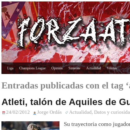
Liga
Champions League
Opinión
Simeone
Actualidad
Viñetas
Entradas publicadas con el tag 
Atleti, talón de Aquiles de G
24/02/2012
Jorge Ordás
Actualidad
,
Datos y curiosid
Su trayectoria como jugador