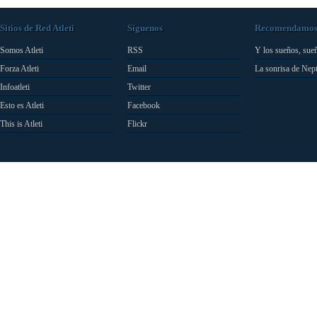
Sitios de Red Atleti
Síguenos
Recomendamo
Somos Atleti
RSS
Y los sueños, sue
Forza Atleti
Email
La sonrisa de Nep
Infoatleti
Twitter
Esto es Atleti
Facebook
This is Atleti
Flickr