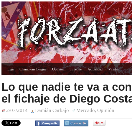
Liga
Champions League
Opinión
Simeone
Actualidad
Viñetas
Lo que nadie te va a con
el fichaje de Diego Cost
2/07/2014
Damián Carbajo
Mercado
,
Opinión