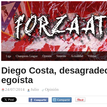
Liga
Champions League
Opinión
Simeone
Actualidad
Viñetas
Diego Costa, desagrade
egoísta
24/07/2014
Julio
Opinión