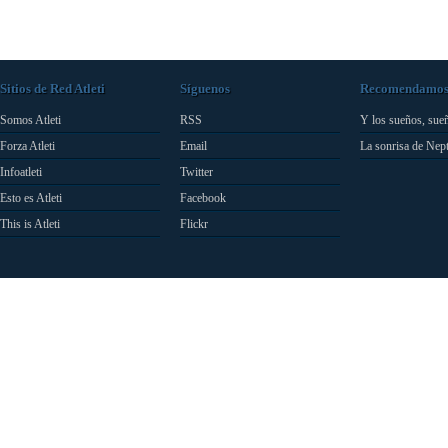
Sitios de Red Atleti
Síguenos
Recomendamo
Somos Atleti
RSS
Y los sueños, sue
Forza Atleti
Email
La sonrisa de Nep
Infoatleti
Twitter
Esto es Atleti
Facebook
This is Atleti
Flickr