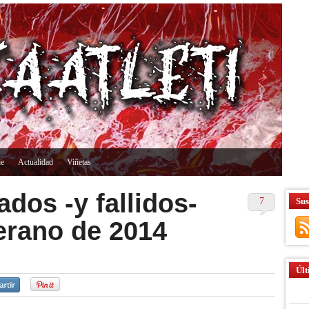
ne
Actualidad
Viñetas
ados -y fallidos-
7
Sus
Verano de 2014
Últ