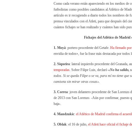
Como cada verano están apareciendo en los medios de
futbolistas como posibles candidatos al Atlético de Mad
artículo es ir recogiendo a diario todos los nombres de f
prensa vinculados con el Atleti, para que después del c
cuántos fichajes se han realizado y cuántos han sido pur
Fichajes del Atlético de Madrid 
1. Moyà
: portero procedente del Getafe.
Ha firmado por
envidia de todos», fue la frase más destacada por todos 
2. Siqueira
: lateral izquierdo procedente del Granada, 
temporadas
. Sobre Filipe Luis, declaró
«No ha salido, si
todos. Si se queda Filipe o se va, para mí no tiene que
camiseta sin mirar otras cosas».
3. Correa
: joven delantero procedente de San Lorenzo 
de 2013 con San Lorenzo. -Aún por confirmar, puesto qu
baja-.
4. Mandzukic
:
el Atlético de Madrid confirma el acuer
5. Oblak
: el 16 de julio,
el Atleti hace oficial el fichaje 