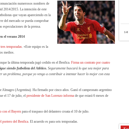
 comunciación numerosos nombres de
rid 2014/2015. La intención de este
utbolistas que vayan apareciendo en la
ierre del mercado se pueda comprobar
as especulaciones de la prensa.
1-0
P
en el verano 2014
 tres temporadas
. «Este equipo es la
los medios.
aunque la última temporada jugó cedido en el Benfica.
Firma un contrato por cuatro
gue siendo futbolista del Atlético.
Seguramente buscará lo que sea mejor para
 ser un problema, porque yo vengo a contribuir a intentar hacer lo mejor con esta
de Almagro (Argentina). Ha firmado por cinco años. Ganó el campeonato argentino
e el 17 de julio, el
presidente de San Lorenzo informa
de que estará 6 meses de
do con el Bayern
para el traspaso del delantero croata el 10 de julio.
del portero del Benfica
. El acuerdo es para seis temporadas.
Enc