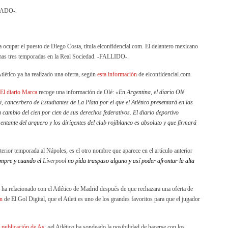
CHADO-.
 ocupar el puesto de Diego Costa, titula elconfidencial.com. El delantero mexicano
ltimas tres temporadas en la Real Sociedad. -FALLIDO-.
Atlético ya ha realizado una oferta, según
esta información
de elconfidencial.com.
El diario Marca
recoge una información de Olé:
«
En Argentina, el diario Olé
, cancerbero de Estudiantes de La Plata por el que el Atlético presentará en las
 cambio del cien por cien de sus derechos federativos. El diario deportivo
entante del arquero y los dirigentes del club rojiblanco es absoluto y que firmará
terior temporada al Nápoles, es el otro nombre que aparece en el artículo anterior
mpre y cuando el
Liverpool
no pida traspaso alguno y así poder afrontar la alta
e ha relacionado con el Atlético de Madrid después de que rechazara una oferta de
n
de El Gol Digital, que el Atleti es uno de los grandes favoritos para que el jugador
a
publicación de As
: «el Atlético ha sondeado la posibilidad de hacerse con los