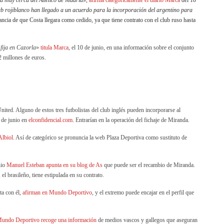
tá muy cerca del Atlético de Madrid»,
afirma categóricamente el diario Marca
del 10
lub rojiblanco han llegado a un acuerdo para la incorporación del argentino para
tancia de que Costa llegara como cedido, ya que tiene contrato con el club ruso hasta
 fija en Cazorla
»
titula Marca
, el 10 de junio, en una información sobre el conjunto
2 millones de euros.
ited. Alguno de estos tres futbolistas del club inglés pueden incorporarse al
 de junio en
elconfidencial.com
. Entrarían en la operación del fichaje de Miranda.
 Albiol
. Así de categórico se pronuncia la web Plaza Deportiva como sustituto de
nio
Manuel Esteban apunta en su blog de As
que puede ser el recambio de Miranda.
 el brasileño, tiene estipulada en su contrato.
a con él,
afirman en Mundo Deportivo
, y el extremo puede encajar en el perfil que
undo Deportivo recoge una información
de medios vascos y gallegos que aseguran