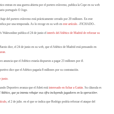
ético entran en una guerra abierta por el portero esloveno, publica la Cope en su web
iario portugués O Jogo.
fichaje del portero esloveno está prácticamente cerrado por 20 millones. En este
Benfica por una temporada. As lo recoge en su web en
este artículo
. -FICHADO-.
és Walesonline publica el 24 de junio el
interés del Atlético de Madrid de reforzar su
arzio dice, el 24 de junio en su web, que el Atlético de Madrid está pensando en
Turan
.
o anuncia que el Atlético estaría dispuesto a pagar 23 millones por él.
ortivo dice que el Atlético pagaría 8 millones por su contratación.
e junio
.
Mundo Deportivo avanza que el Atleti está
interesado en fichar a Gaitán
. Su cláusula es
l Atlético, que ya intenta rebajar esa cifra incluyendo jugadores en la operación
«.
tículo
, el 2 de julio. en el que se indica que Rodrigo podría reforzar el ataque del