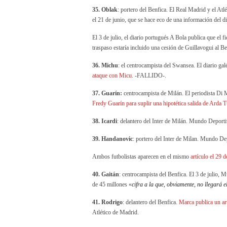
35. Oblak
: portero del Benfica. El Real Madrid y el Atl
el 21 de junio, que se hace eco de una información del d
El 3 de julio, el diario portugués A Bola publica que el 
traspaso estaría incluido una cesión de Guillavogui al 
36. Michu
: el centrocampista del Swansea. El diario gal
ataque con Micu
. -FALLIDO-.
37. Guarín:
centrocampista de Milán. El periodista Di M
Fredy Guarín para suplir una hipotética salida de Arda 
38. Icardi
: delantero del Inter de Milán. Mundo Deportiv
39. Handanovic
: portero del Inter de Milan. Mundo Dep
Ambos futbolistas aparecen en el mismo
artículo el 29 d
40. Gaitán
: centrocampista del Benfica. El 3 de julio, 
de 45 millones «
cifra a la que, obviamente, no llegará e
41. Rodrigo
: delantero del Benfica.
Marca publica un ar
Atlético de Madrid.