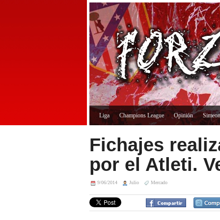
Liga
Champions League
Opinión
Simeo
Fichajes realiz
por el Atleti. 
9/06/2014
Julio
Mercado