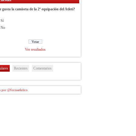
e gusta la camiseta de la 2ª equipación del Atleti?
Sí
No
Ver resultados
ulares
Recientes
Comentarios
 por @forzaatletico