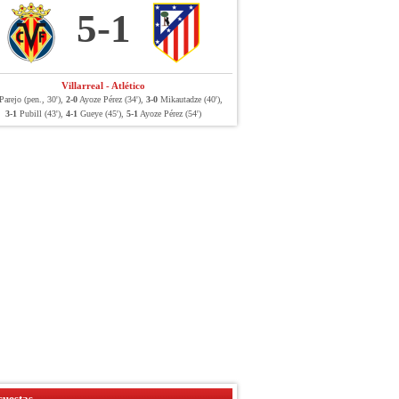
5-1
Villarreal - Atlético
arejo (pen., 30'),
2-0
Ayoze Pérez (34'),
3-0
Mikautadze (40'),
3-1
Pubill (43'),
4-1
Gueye (45'),
5-1
Ayoze Pérez (54')
uestas