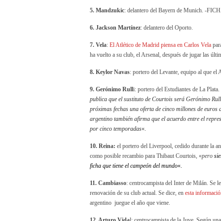
5. Mandzukic
: delantero del Bayern de Munich. -FI
6. Jackson Martínez
: delantero del Oporto.
7. Vela
:
El Atlético de Madrid piensa en Carlos Vela
para
ha vuelto a su club, el Arsenal, después de jugar las ú
8. Keylor Navas
: portero del Levante, equipo al que el 
9. Gerónimo Rull
i: portero del Estudiantes de La Plata.
publica que el sustituto de Courtois será Gerónimo Rulli
próximas fechas una oferta de cinco millones de euros a
argentino también afirma que el acuerdo entre el repres
por cinco temporadas
«.
10. Reina:
el portero del Liverpool, cedido durante la an
como posible recambio para Thibaut Courtois, «
pero
sie
ficha que tiene el campeón del mundo
«.
11. Cambiasso
: centrocampista del Inter de Milán. Se l
renovación de su club actual. Se dice, en
esta informació
argentino juegue el año que viene.
12. Arturo Vida
l: centrocampista de la Juve. Según un