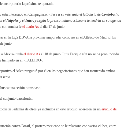
 de incorporarlo la próxima temporada.
ico está interesado en Campagnaro. «P
ese a su veteranía el futbolista de
Córdoba
ha
en el
Nápoles
y el
Inter
, y según la prensa italiana
Simeone
le tendría en su agenda
ma con mucha fe
el diario As
el día 17 de junio.
ugar en la Liga BBVA la próxima temporada, como no en el Atlético de Madrid. Es
de junio.
 a Alexis» titula
el diario As
el 18 de junio. Luis Enrique aún no se ha pronunciado
 se ha fijado en él. -FALLIDO-.
portivo el Atleti preguntó por él en las negociaciones que han mantenido ambos
 Asenjo.
 busca una cesión o traspaso.
del conjunto barcelonés.
tbolistas, además de otros ya incluidos en este artículo, aparecen en un
artículo de
ctuación contra Brasil, al portero mexicano se le relaciona con varios clubes, entre