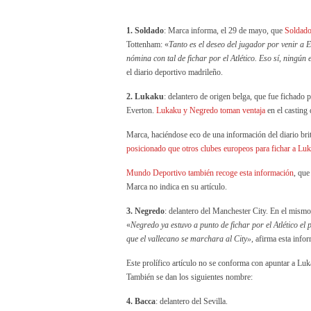
1. Soldado
: Marca informa, el 29 de mayo, que
Soldado
Tottenham: «
Tanto es el deseo del jugador por venir a 
nómina con tal de fichar por el Atlético. Eso sí, ningú
el diario deportivo madrileño.
2. Lukaku
: delantero de origen belga, que fue fichado
Everton.
Lukaku y Negredo toman ventaja
en el casting 
Marca, haciéndose eco de una información del diario bri
posicionado que otros clubes europeos para fichar a Lu
Mundo Deportivo también recoge esta información
, que
Marca no indica en su artículo.
3. Negredo
: delantero del Manchester City. En el mismo 
«
Negredo ya estuvo a punto de fichar por el Atlético e
que el vallecano se marchara al City»,
afirma esta info
Este prolífico artículo no se conforma con apuntar a Luk
También se dan los siguientes nombre:
4. Bacca
: delantero del Sevilla.