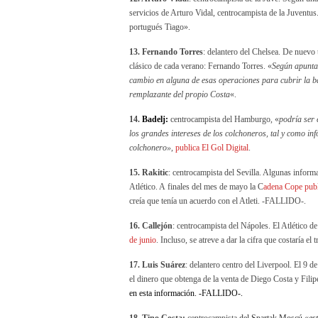
servicios de Arturo Vidal, centrocampista de la Juventus. 
portugués Tiago».
13. Fernando Torres
: delantero del Chelsea. De nuevo 
clásico de cada verano: Fernando Torres. «
Según apunta
cambio en alguna de esas operaciones para cubrir la b
remplazante del propio Costa
«.
14.
Badelj:
centrocampista del Hamburgo, «
podría ser e
los grandes intereses de los colchoneros, tal y como in
colchonero»,
publica El Gol Digital
.
15. Rakitic
: centrocampista del Sevilla. Algunas inform
Atlético. A finales del mes de mayo la C
adena Cope publi
creía que tenía un acuerdo con el Atleti. -FALLIDO-.
16. Callejón
: centrocampista del Nápoles. El Atlético de
de junio
. Incluso, se atreve a dar la cifra que costaría el
17. Luis Suárez
: delantero centro del Liverpool. El 9 d
el dinero que obtenga de la venta de Diego Costa y Filip
en esta información. -FALLIDO-.