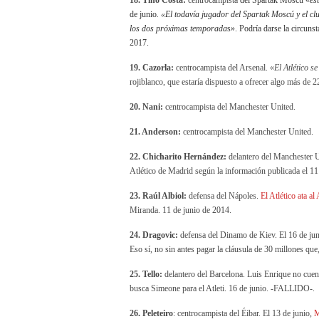
18. Tino Costa:
centrocampista
del Spartak Moscú
«
es
de junio
. «El todavía jugador del Spartak Moscú y el c
los dos próximas temporada
s». Podría darse la circuns
2017.
19. Cazorla:
centrocampista del Arsenal. «
El Atlético se
rojiblanco, que estaría dispuesto a ofrecer algo más de 2
20. Nani:
centrocampista del Manchester United.
21. Anderson:
centrocampista del Manchester United.
22. Chicharito Hernández:
delantero del Manchester Un
Atlético de Madrid según la información publicada el 11
23. Raúl Albiol:
defensa del Nápoles.
El Atlético ata al
Miranda. 11 de junio de 2014.
24. Dragovic:
defensa del Dinamo de Kiev. El 16 de ju
Eso sí, no sin antes pagar la cláusula de 30 millones que,
25. Tello:
delantero del Barcelona. Luis Enrique no cuent
busca Simeone para el Atleti. 16 de junio. -FALLIDO-.
26. Peleteiro
: centrocampista del Éibar. El 13 de junio,
M