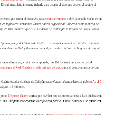
El club madrileño intentará ficharle para ocupar el sitio que deja en el equipo el
tenemos que acudir al diario As para
encontrar rumores
sobre la posible vuelta de un
n en Inglaterra, Fernando Torres podría regresar al Calderón como moneda de
aja de Villa mientras que en el Calderón se contempla la llegada de Lukaku como
l futuro fichaje del Atlético de Madrid.
El compatriota de Luca Modric es uno de
forma el
diario
Bild, y llegaría a madrid para cubrir la baja de Tiago en el conjunto
aciones afirmaban, a mitad de temporada, que Rakitic tenía un acuerdo con el
caba que el Real Madrid se había retirado de la puja
por el centrocampista porque
 Madrid estudia el fichaje de Callejón para reforzar la banda derecha, publica
As el 9
 traspaso: 18 millones.
e junio,
Deportes Cuatro
afirma que el Atleti está dispuesto a fichar a Luis Suárez con
e Luis. «
El futbolista charrúa es el favorito para el ‘Cholo’ Simeone
«, se puede leer