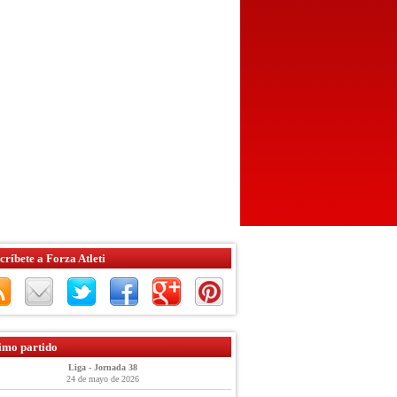
críbete a Forza Atleti
imo partido
Liga - Jornada 38
24 de mayo de 2026