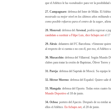
que el Atlético le ha «
sondeado
» para ver la posibilidad
27. Campagnaro
: defensa del Inter de Milán. El Atlét
mostrado su mejor nivel en los últimos años militando 
como posible refuerzo para el centro de la zaga
«, afir
28. Monreal:
defensa del
Arsenal
, podría regresar a j
candidato a sustituir a Filipe Luis, dice fichajes.net
el 17 
29. Alexis
: delantero del FC Barcelona. «Simeone quiere
al respecto de si cuenta o no con él, por eso, el Atlético
30. Musacchio:
defensa del Villarreal. Según Mundo De
clubes para tratar la cesión de Baptistao, Óliver Torres y
31. Pareja
: defensa del Saprtak de Moscú. Su equipo le
32. Héctor Moreno
: defensa del Español. Quiere salir 
33. Mangala
: defensa del Oporto. Todas estos cuatro fu
Mundo Deportivo
el 18 de junio.
34. Ochoa
: portero del Ajaccio. Después de su estelar a
ellos el Atlético.
En fichajes.net
, el 20 de junio.