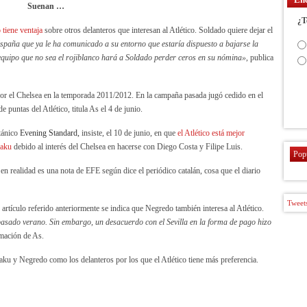
Suenan …
¿T
 tiene ventaja
sobre otros delanteros que interesan al Atlético. Soldado quiere dejar el
España que ya le ha comunicado a su entorno que estaría dispuesto a bajarse la
n equipo que no sea el rojiblanco hará a Soldado perder ceros en su nómina»
, publica
 por el Chelsea en la temporada 2011/2012. En la campaña pasada jugó cedido en el
de puntas del Atlético, titula As el 4 de junio.
tánico
Evening Standard,
insiste, el 10 de junio, en que
el Atlético está mejor
kaku
debido al interés del Chelsea en hacerse con Diego Costa y Filipe Luis.
Pop
 en realidad es una nota de EFE según dice el periódico catalán, cosa que el diario
Tweets
artículo referido anteriormente se indica que Negredo también interesa al Atlético.
l pasado verano. Sin embargo, un desacuerdo con el Sevilla en la forma de pago hizo
rmación de As.
aku y Negredo como los delanteros por los que el Atlético tiene más preferencia.