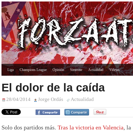
Liga
Champions League
Opinión
Simeone
Actualidad
Viñetas
El dolor de la caída
28/04/2014
Jorge Ordás
Actualidad
Solo dos partidos más.
Tras la victoria en Valencia
, la