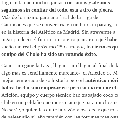
Liga en la que muchos jamás confiamos y
algunos
seguimos sin confiar del todo
, está a tiro de piedra.
Más de lo mismo para una final de la Liga de
Campeones que se convertiría en un hito sin parangón
en la historia del Atlético de Madrid. Sin atreverme a
jugar predecir el futuro –me aterra pensar en qué habr
sueño tan real el próximo 25 de mayo-,
lo cierto es q
equipo del Cholo ha sido un rotundo éxito
.
Gane o no gane la Liga, llegue o no llegue al final de
algo más es sencillamente mareante-, el Atlético de 
mejor temporada de su historia pero
el auténtico méri
habrá hecho sino empezar ese preciso día en que el c
Afición, equipo y cuerpo técnico han trabajado codo c
club en un peldaño que merece aunque para muchos no 
No seré yo quien les quite la razón y ose decir que mi 
de pelear año sí, año también con las fortunas más ost