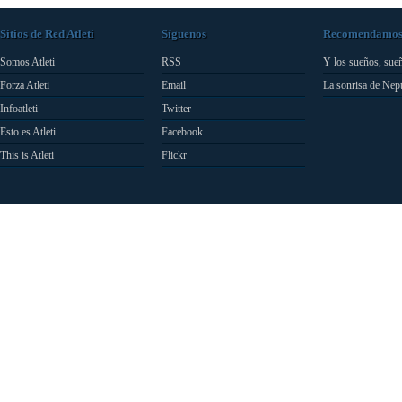
Sitios de Red Atleti
Síguenos
Recomendamo
Somos Atleti
RSS
Y los sueños, sue
Forza Atleti
Email
La sonrisa de Nep
Infoatleti
Twitter
Esto es Atleti
Facebook
This is Atleti
Flickr