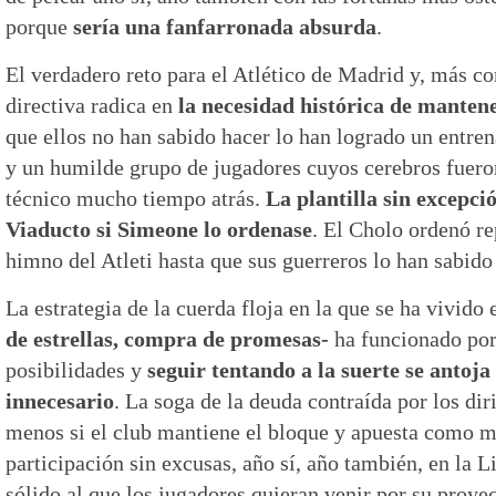
porque
sería una fanfarronada absurda
.
El verdadero reto para el Atlético de Madrid y, más c
directiva radica en
la necesidad histórica de mantener
que ellos no han sabido hacer lo han logrado un entre
y un humilde grupo de jugadores cuyos cerebros fueron
técnico mucho tiempo atrás.
La plantilla sin excepció
Viaducto si Simeone lo ordenase
. El Cholo ordenó re
himno del Atleti hasta que sus guerreros lo han sabido 
La estrategia de la cuerda floja en la que se ha vivido
de estrellas, compra de promesas-
ha funcionado por
posibilidades y
seguir tentando a la suerte se antoja
innecesario
. La soga de la deuda contraída por los di
menos si el club mantiene el bloque y apuesta como m
participación sin excusas, año sí, año también, en la
sólido al que los jugadores quieran venir por su proye