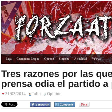
Liga
Champions League
Opinión
Simeone
Actualidad
Viñetas
Tres razones por las que
prensa odia el partido a
31/03/2014
Julio
Opinión