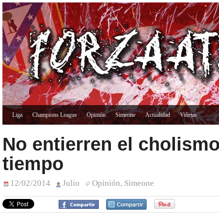
Liga
Champions League
Opinión
Simeone
Actualidad
Viñetas
No entierren el cholism
tiempo
12/02/2014
Julio
Opinión
,
Simeone