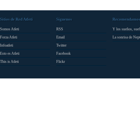
Sitios de Red Atleti
Síguenos
Recomendamo
Somos Atleti
RSS
Y los sueños, sue
Forza Atleti
Email
La sonrisa de Nep
Infoatleti
Twitter
Esto es Atleti
Facebook
This is Atleti
Flickr