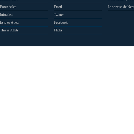
Forza Atleti
Email
La sonrisa de Nep
Infoatleti
Twitter
Esto es Atleti
Facebook
This is Atleti
Flickr