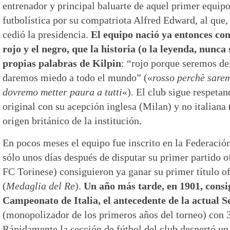
entrenador y principal baluarte de aquel primer equipo,
futbolística por su compatriota Alfred Edward, al que,
cedió la presidencia.
El equipo nació ya entonces con 
rojo y el negro, que la historia (o la leyenda, nunca 
propias palabras de Kilpin
: “rojo porque seremos de
daremos miedo a todo el mundo” («
rosso perchè sarem
dovremo metter paura a tutti
«). El club sigue respeta
original con su acepción inglesa (Milan) y no italiana
origen británico de la institución.
En pocos meses el equipo fue inscrito en la Federación
sólo unos días después de disputar su primer partido of
FC Torinese) consiguieron ya ganar su primer título o
(
Medaglia del Re
).
Un año más tarde, en 1901, cons
Campeonato de Italia, el antecedente de la actual S
(monopolizador de los primeros años del torneo) con 3
Rápidamente la sección de fútbol del club despertó un 