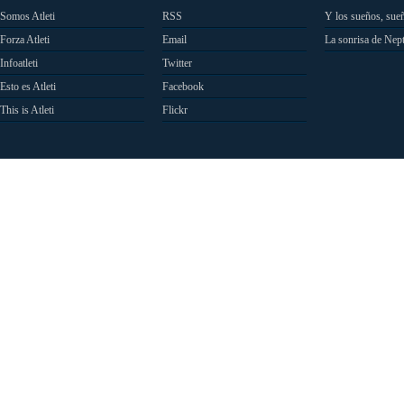
Somos Atleti
RSS
Y los sueños, sue
Forza Atleti
Email
La sonrisa de Nep
Infoatleti
Twitter
Esto es Atleti
Facebook
This is Atleti
Flickr