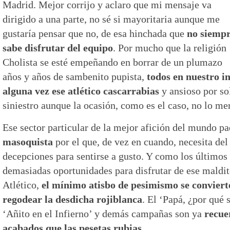
Madrid. Mejor corrijo y aclaro que mi mensaje va
dirigido a una parte, no sé si mayoritaria aunque me
gustaría pensar que no, de esa hinchada que
no siemp
sabe disfrutar del equipo
. Por mucho que la religión
Cholista se esté empeñando en borrar de un plumazo
años y años de sambenito pupista,
todos en nuestro i
alguna vez ese atlético cascarrabias
y ansioso por sol
siniestro aunque la ocasión, como es el caso, no lo me
Ese sector particular de la mejor afición del mundo p
masoquista
por el que, de vez en cuando, necesita del
decepciones para sentirse a gusto. Y como los últimos
demasiadas oportunidades para disfrutar de ese maldito
Atlético,
el mínimo atisbo de pesimismo se convierte
regodear la desdicha rojiblanca
. El ‘Papá, ¿por qué 
‘Añito en el Infierno’ y demás campañas son ya
recue
acabados que las pesetas rubias.