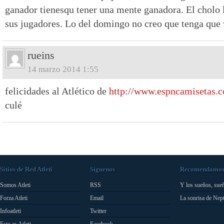
ganador tienesqu tener una mente ganadora. El cholo l
sus jugadores. Lo del domingo no creo que tenga que 
rueins
14 marzo 2014 1:55
felicidades al Atlético de
http://www.espncamisetas.
culé
Sitios de Red Atleti
Síguenos
Recomendamo
Somos Atleti
RSS
Y los sueños, sue
Forza Atleti
Email
La sonrisa de Nep
Infoatleti
Twitter
Esto es Atleti
Facebook