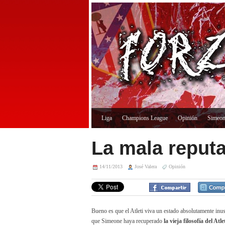
Liga
Champions League
Opinión
Simeo
La mala reput
14/11/2013
José Valera
Opinión
Bueno es que el Atleti viva un estado absolutamente inu
que Simeone haya recuperado
la vieja filosofía del At