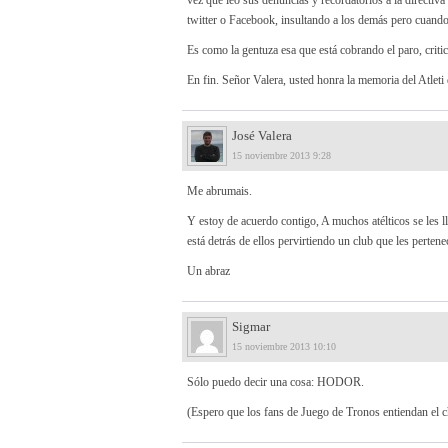
vez que leo sus denuncias y recordatorios a la directi
twitter o Facebook, insultando a los demás pero cuando 
Es como la gentuza esa que está cobrando el paro, critic
En fin. Señor Valera, usted honra la memoria del Atleti 
José Valera
15 noviembre 2013 9:28
Me abrumais.
Y estoy de acuerdo contigo, A muchos atélticos se les l
está detrás de ellos pervirtiendo un club que les pertene
Un abraz
Sigmar
15 noviembre 2013 10:10
Sólo puedo decir una cosa: HODOR.
(Espero que los fans de Juego de Tronos entiendan el c