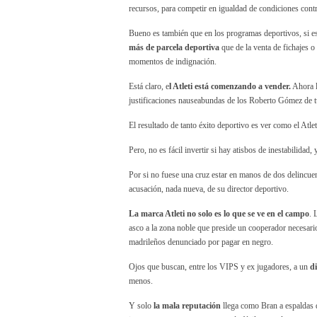
recursos, para competir en igualdad de condiciones contr
Bueno es también que en los programas deportivos, si e
más de parcela deportiva
que de la venta de fichajes o 
momentos de indignación.
Está claro, e
l Atleti está comenzando a vender.
Ahora l
justificaciones nauseabundas de los Roberto Gómez de tur
El resultado de tanto éxito deportivo es ver como el Atle
Pero, no es fácil invertir si hay atisbos de inestabilida
Por si no fuese una cruz estar en manos de dos delincuen
acusación, nada nueva, de su director deportivo.
La marca Atleti no solo es lo que se ve en el campo
. 
asco a la zona noble que preside un cooperador necesar
madrileños denunciado por pagar en negro.
Ojos que buscan, entre los VIPS y ex jugadores, a un
di
menos.
Y solo
la mala reputación
llega como Bran a espaldas 