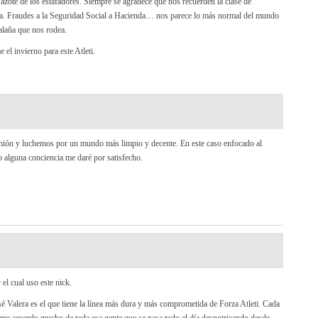
azote de los estafadores. Siempre se agradece que nos recuerden la clase de
esca. Fraudes a la Seguridad Social a Hacienda… nos parece lo más normal del mundo
alaña que nos rodea.
l invierno para este Atleti.
inión y luchemos por un mundo más limpio y decente. En este caso enfocado al
o alguna conciencia me daré por satisfecho.
el cual uso este nick.
sé Valera es el que tiene la línea más dura y más comprometida de Forza Atleti. Cada