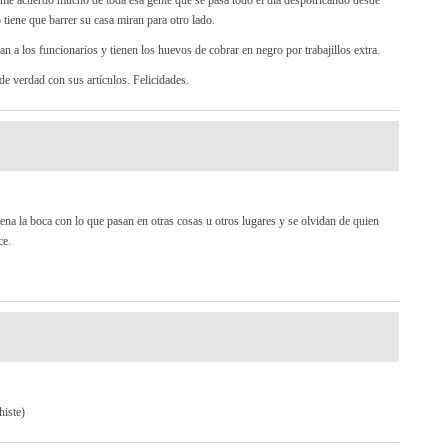
va me acuerdo mucho de toda esa gente que se pasa todo el día despotricando desde
tiene que barrer su casa miran para otro lado.
an a los funcionarios y tienen los huevos de cobrar en negro por trabajillos extra.
de verdad con sus artículos. Felicidades.
lena la boca con lo que pasan en otras cosas u otros lugares y se olvidan de quien
ce.
histe)