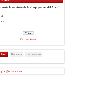
e gusta la camiseta de la 2ª equipación del Atleti?
Sí
No
Ver resultados
ulares
Recientes
Comentarios
 por @forzaatletico