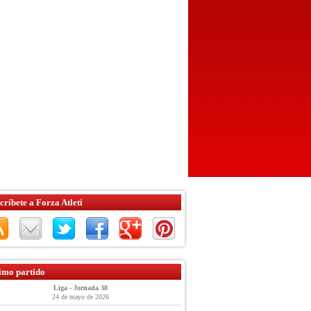
críbete a Forza Atleti
imo partido
Liga - Jornada 38
24 de mayo de 2026