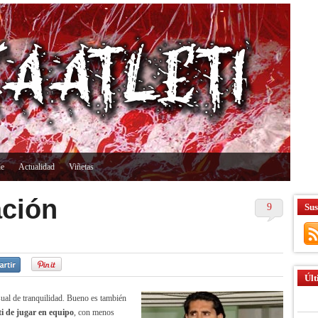
ne
Actualidad
Viñetas
ación
9
Sus
Últ
sual de tranquilidad. Bueno es también
leti de jugar en equipo
, con menos