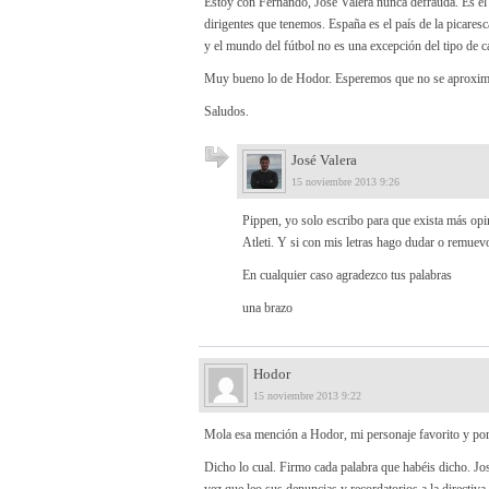
Estoy con Fernando, José Valera nunca defrauda. Es el 
dirigentes que tenemos. España es el país de la picar
y el mundo del fútbol no es una excepción del tipo de c
Muy bueno lo de Hodor. Esperemos que no se aproxime e
Saludos.
José Valera
15 noviembre 2013 9:26
Pippen, yo solo escribo para que exista más op
Atleti. Y si con mis letras hago dudar o remuev
En cualquier caso agradezco tus palabras
una brazo
Hodor
15 noviembre 2013 9:22
Mola esa mención a Hodor, mi personaje favorito y por 
Dicho lo cual. Firmo cada palabra que habéis dicho. Jo