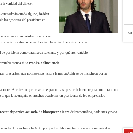
a la vanidad del dinero.
s que todavía queda alguno,
hablen
de las gracietas del presidente en
1-0
P
lena espacios en tertulias que no sean
no ante nuestra enésima derrota o la venta de nuestra estrella.
ti se posiciona como una marca relevante y por qué no, rentable.
d, y mucho menos
si se respira delincuencia
.
tes prescritos, que no inocentes, ahora la marca Atleti se ve manchada por la
La marca Atleti es lo que se ve en el palco. Los ojos de la buena reputación miran con
io al que le acompaña en muchas ocasiones un presidente de los empresarios
rector deportivo acusado de blanquear dinero
del narcotráfico, nada más y nada
de su fiel Hodor hasta la M30, porque los delincuentes no deben ponerse todos
Enc