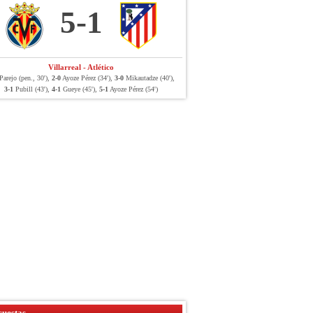
5-1
Villarreal - Atlético
arejo (pen., 30'),
2-0
Ayoze Pérez (34'),
3-0
Mikautadze (40'),
3-1
Pubill (43'),
4-1
Gueye (45'),
5-1
Ayoze Pérez (54')
uestas