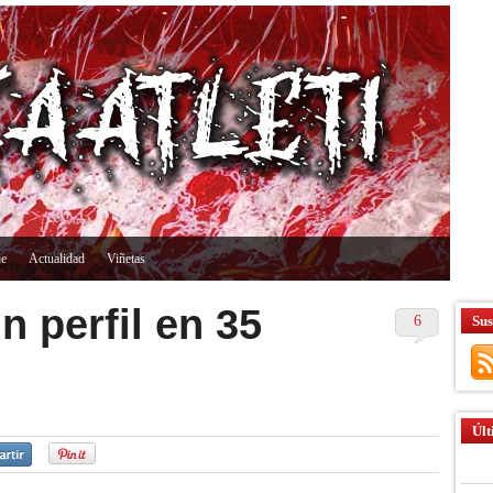
ne
Actualidad
Viñetas
n perfil en 35
6
Sus
Últ