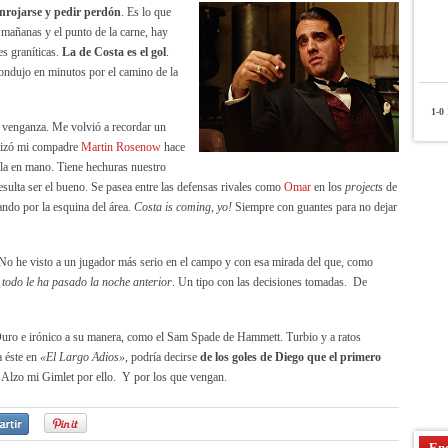
onrojarse y pedir perdón
. Es lo que
s mañanas y el punto de la carne, hay
es graníticas.
La de Costa es el gol
.
ondujo en minutos por el camino de la
1-0
P
ar venganza. Me volvió a recordar un
utizó mi compadre
Martin Rosenow
hace
la en mano. Tiene hechuras nuestro
esulta ser el bueno. Se pasea entre las defensas rivales como
Omar
en los
projects
de
ando por la esquina del área.
Costa is coming, yo!
Siempre con guantes para no dejar
o. No he visto a un jugador más serio en el campo y con esa mirada del que, como
 todo le ha pasado la noche anterior
. Un tipo con las decisiones tomadas. De
Duro e irónico a su manera, como el Sam Spade de Hammett. Turbio y a ratos
a éste en
«El Largo Adios»
, podría decirse
de los goles de Diego que el primero
 Alzo mi Gimlet por ello. Y por los que vengan.
Enc