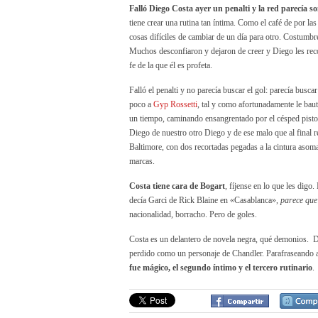
Falló Diego Costa ayer un penalti y la red parecía s
tiene crear una rutina tan íntima. Como el café de por la
cosas difíciles de cambiar de un día para otro. Costumbr
Muchos desconfiaron y dejaron de creer y Diego les rec
fe de la que él es profeta.
Falló el penalti y no parecía buscar el gol: parecía busc
poco a
Gyp Rossetti
, tal y como afortunadamente le ba
un tiempo, caminando ensangrentado por el césped pisto
Diego de nuestro otro Diego y de ese malo que al final r
Baltimore, con dos recortadas pegadas a la cintura asom
marcas.
Costa tiene cara de Bogart
, fíjense en lo que les dig
decía Garci de Rick Blaine en «Casablanca»,
parece que
nacionalidad, borracho. Pero de goles.
Costa es un delantero de novela negra, qué demonios. 
perdido como un personaje de Chandler. Parafraseando 
fue mágico, el segundo íntimo y el tercero rutinario
.