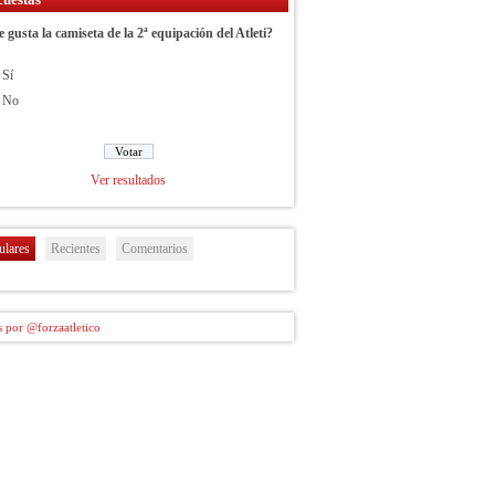
e gusta la camiseta de la 2ª equipación del Atleti?
Sí
No
Ver resultados
ulares
Recientes
Comentarios
 por @forzaatletico