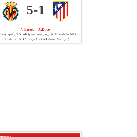
5-1
Villarreal - Atlético
arejo (pen., 30'),
2-0
Ayoze Pérez (34'),
3-0
Mikautadze (40'),
3-1
Pubill (43'),
4-1
Gueye (45'),
5-1
Ayoze Pérez (54')
uestas