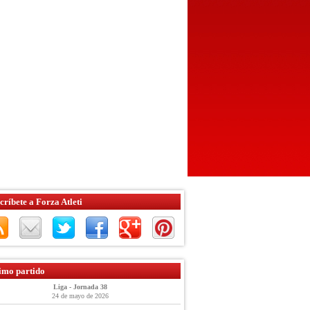
críbete a Forza Atleti
imo partido
Liga - Jornada 38
24 de mayo de 2026