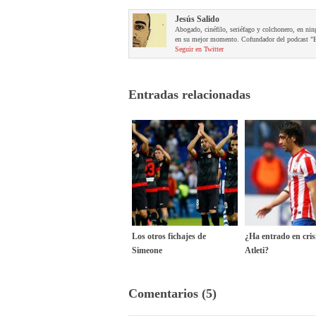
Jesús Salido
Abogado, cinéfilo, seriéfago y colchonero, en ning
en su mejor momento. Cofundador del podcast "Es
Seguir en Twitter
Entradas relacionadas
Los otros fichajes de
¿Ha entrado en crisi
Simeone
Atleti?
Comentarios (5)