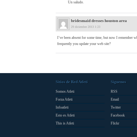
Un saludo.
bridesmaid dresses houston area
29 diciembre 2013 1:23
I’ve been absent for some time, but now I remember wh
frequently you update your web site?
Sitios de Red Atleti
Síguenos
Somos Atleti
RSS
Forza Atleti
Email
Infoatleti
Twitter
Esto es Atleti
Facebook
This is Atleti
Flickr