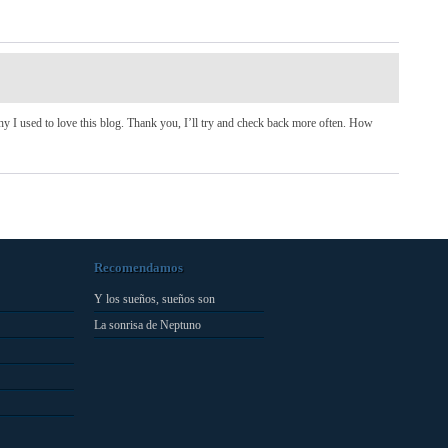
y I used to love this blog. Thank you, I’ll try and check back more often. How
Recomendamos
Y los sueños, sueños son
La sonrisa de Neptuno