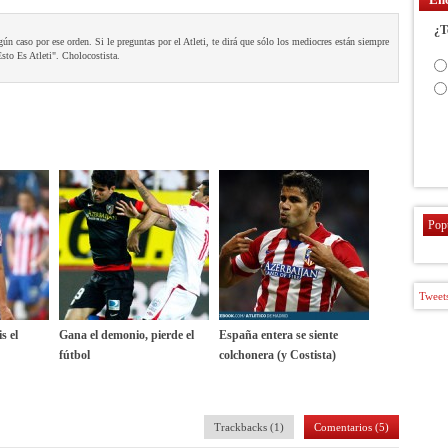
¿T
ún caso por ese orden. Si le preguntas por el Atleti, te dirá que sólo los mediocres están siempre
to Es Atleti". Cholocostista.
Pop
Tweets
s el
Gana el demonio, pierde el
España entera se siente
fútbol
colchonera (y Costista)
Trackbacks (1)
Comentarios (5)