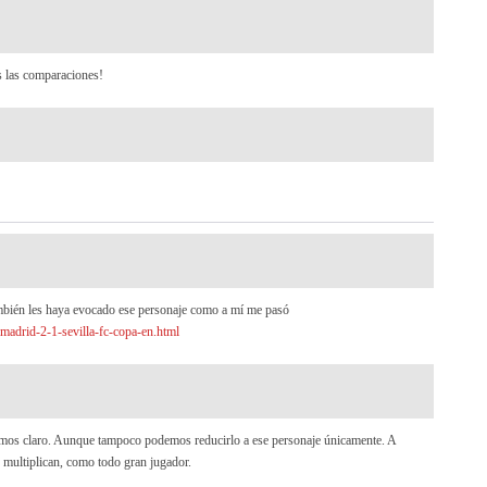
s las comparaciones!
ambién les haya evocado ese personaje como a mí me pasó
-madrid-2-1-sevilla-fc-copa-en.html
nemos claro. Aunque tampoco podemos reducirlo a ese personaje únicamente. A
e multiplican, como todo gran jugador.