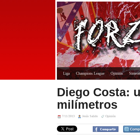
Liga
Champions League
Opinión
Simeo
Diego Costa: u
milímetros
7/11/2013
Jesús Salido
Opinión