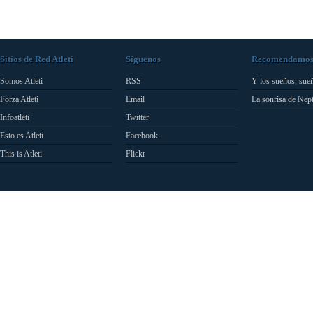
Sitios de Red Atleti
Síguenos
Recomendamo
Somos Atleti
RSS
Y los sueños, sue
Forza Atleti
Email
La sonrisa de Nep
Infoatleti
Twitter
Esto es Atleti
Facebook
This is Atleti
Flickr