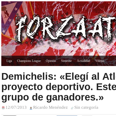
Liga
Champions League
Opinión
Simeone
Actualidad
Viñetas
Demichelis: «Elegí al Atl
proyecto deportivo. Est
grupo de ganadores.»
12/07/2013
Ricardo Menéndez
Sin categoría