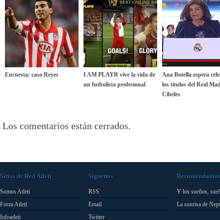
Encuesta: caso Reyes
I AM PLAYR vive la vida de
Ana Botella espera cel
un futbolista profesional
los títulos del Real Ma
Cibeles
Los comentarios están cerrados.
Sitios de Red Atleti
Síguenos
Recomendamo
Somos Atleti
RSS
Y los sueños, sue
Forza Atleti
Email
La sonrisa de Nep
Infoatleti
Twitter