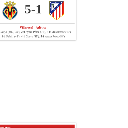
5-1
Villarreal - Atlético
arejo (pen., 30'),
2-0
Ayoze Pérez (34'),
3-0
Mikautadze (40'),
3-1
Pubill (43'),
4-1
Gueye (45'),
5-1
Ayoze Pérez (54')
uestas