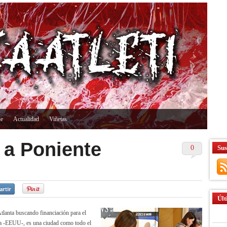
ne
Actualidad
Viñetas
e a Poniente
0
Sus
Últ
tlanta buscando financiación para el
gia -EEUU-, es una ciudad como todo el