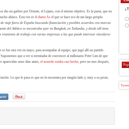
¿T
se dio un garbeo por Oriente, el Lejano, con el mismo objetivo. Es la pasta, que no
mucho ahínco.
Esta vez es el
diario As
el que se hace eco de tan largo periplo:
tá de viaje fuera de España buscando financiación y posibles acuerdos con marcas
nte del Atlético se encontraba ayer en Bangkok, en Tailandia, y desde allí tiene
s reuniones de trabajo con varias empresas a las que puede interesar vincularse
que se fue otra vez en mayo, para acompañar al equipo, que jugó allí un partido
. Suponemos que a ver si terminaba de convencer al millonario Peter Lim de que
nes aparecidas unos días antes,
el acuerdo estaba casi hecho
, pero un mes después,
Pop
iación. Lo que le pasa es que no la encuentra por ningún lado y, muy a su pesar,
Tweets