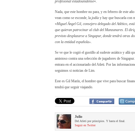
profesional estadounidense
«.
Nada, que este hombre no para, y en febrero de este año 
vean como se esconde, la
jodía
y hay que buscarla con 
«
Miguel Ángel Gil, consejero delegado del Atlético, es
que quieran patrocinar al club del Manzanares. El dirige
previsto desplazarse a Singapur, donde tendrá otras do
con la entidad española»
.
Se ve que le cogió el gustillo al sudeste asiático y allá 
amistoso contra una selección de jugadores de Singapur
entrara en el accionariado del Atleti. Por las informacio
seguimos si noticias de Lim.
Este es Gil Marín, el hombre que vive para buscar financ
tendrá que seguir viajando.
Julio
Del Atleti por principios. Y hasta el final.
Seguir en Twitter