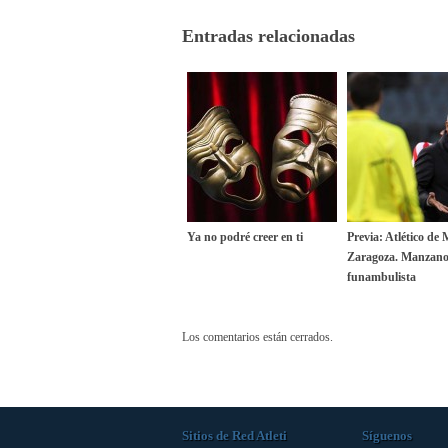
Entradas relacionadas
Ya no podré creer en ti
Previa: Atlético de
Zaragoza. Manzano
funambulista
Los comentarios están cerrados.
Sitios de Red Atleti
Síguenos