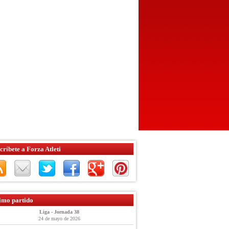
críbete a Forza Atleti
imo partido
Liga - Jornada 38
24 de mayo de 2026