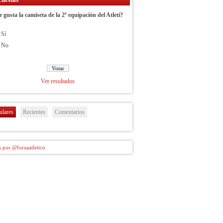
e gusta la camiseta de la 2ª equipación del Atleti?
Sí
No
Ver resultados
ulares
Recientes
Comentarios
 por @forzaatletico