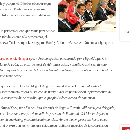
e y porque el fútbol es el deporte que
y querido. Basta recorrer cualquier
l fútbol con las camisetas rojiblancas.
 la primera ciudad que visita para buscar
1-0
P
 rápido vistazo a la hemeroteca, el
, Nueva York, Bangkok, Singapur, Bakú y Atlanta,
of course
. ¡Que no se diga que no
rca en el día de ayer
que: «
Una delegación encabezada por Miguel Ángel Gil,
ario Aragón, director general de Administración, y Emilio Gutiérrez, director
les, regresa hoy mismo de la ciudad estadounidense, tras mantener durante el fin
como tema base
«.
 que esta vez el ínclito Miguel Ángel se encontraba en Turquía: «
Desde el
 desplazamiento es esa búsqueda de nuevas vías de financiación, aprovechando de
la construcción de estadio, que el propio Atlético acaba de comenzar
«.
 Nueva York, tan sólo dos días después de llegar a Turquía: «
El consejero delegado,
imao Sabrosa, tiene previsto salir hoy mismo de Estambul. Gil Marín viajará a
or de márketing y comunicación del club. Ambos tienen previstas hasta cinco
 el próximo lunes, en las que estudiarán múltiples aspectos de la competición
Enc