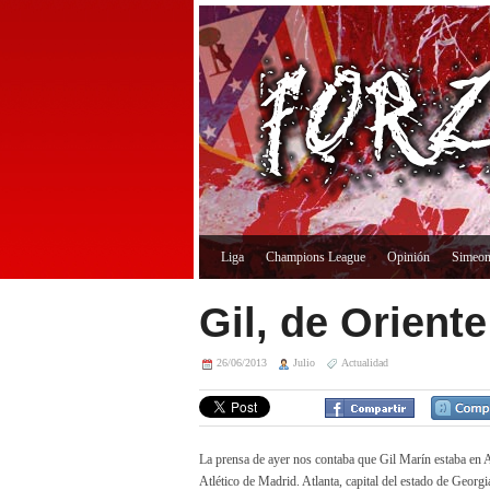
Liga
Champions League
Opinión
Simeo
Gil, de Orient
26/06/2013
Julio
Actualidad
La prensa de ayer nos contaba que Gil Marín estaba en A
Atlético de Madrid. Atlanta, capital del estado de Geor