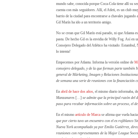
mundo sabe, conocida porque Coca-Cola tiene allí su sed
cuenta con más seguidores. Allí, el Atleti, es un club mu
barrio de la ciudad para encontrarse a chavales jugando a
Gil Marín ha ido a un territorio amigo.
No se crean que Gil Marín está parado, ni que Atlanta es
pasta. De hecho Gil es la envidia de Willy Fog. Así en un
Consejero Delegado del Atlético ha visitado: Estambul
lo intenta!
Empecemos por Atlanta. Informa la versión online de
Ma
consejero delegado, y de la que forman parte también M
general de Márketing, Imagen y Relaciones Instituciona
de semana una serie de reuniones con la financiación 
En
abril de hace dos años
, el mismo diario informaba, de
Manzanares
[…]
se admite que la principal razón del
paso para recabar información sobre un proceso, el de 
En el mismo
artículo de Marca
se afirma que vuela hacia
que por cierto tuvo un encuentro con el ex rojiblanco S
Nueva York acompañado ya por Emilio Gutiérrez, direct
reuniones con representantes de la Major League Soccer