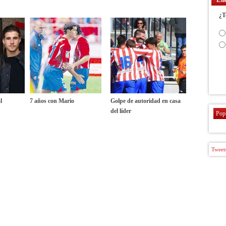
¿T
l
7 años con Mario
Golpe de autoridad en casa
del líder
Pop
Tweets