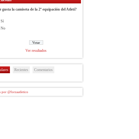
e gusta la camiseta de la 2ª equipación del Atleti?
Sí
No
Ver resultados
ulares
Recientes
Comentarios
 por @forzaatletico