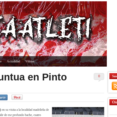
ne
Actualidad
Viñetas
puntua en Pinto
0
Sus
Últ
)
en su visita a la localidad madrileña de
alir de ese profundo bache, cuatro