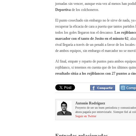
jornadas sin vencer, aunque esta vez al menos han podid
Deportiva
de los colchoneros.
El punto cosechado sin embargo no le sirve de nada, ya q
recuperar la eficacia de cara a puerta que tantos partidos
todos los goles llegaron tras el descanso.
Los rojiblanc
marcador con el tanto de Josito en el minuto 62
, alz
rival llegaría a través de un penalti a favor de los local
de ambos equipos, sin embargo el marcador no se movió, p
Al final, empate y reparto de puntos para ambos equipos 
rojiblanco, si tenemos en cuenta que de los últimos quin
resultado sitúa a los rojiblancos con 27 puntos a cinc
Antonio Rodríguez
Proyecto de ser un buen periodista y comunicador
ahora pagaría por entrevistarle. Siempre fiel al col
Seguir en Twitter
Entradas relacionadas