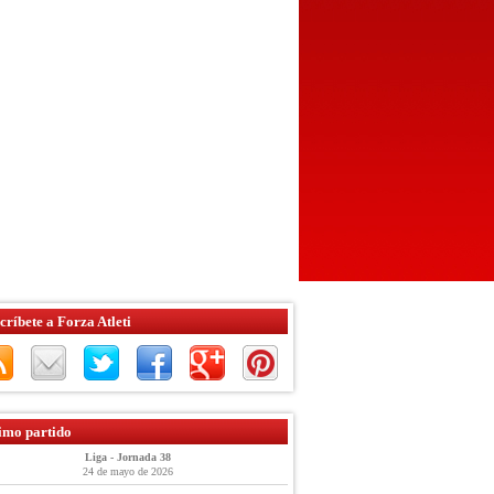
críbete a Forza Atleti
imo partido
Liga - Jornada 38
24 de mayo de 2026