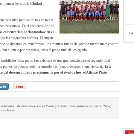
o puntuar lejos de la
Ciudad
ue necesitan puntuar de tres en tres y
 han necesitado. En el encuentro de hoy,
os comenzarían adelantándose en el
1-0
P
ando las esperanzas atléticas. El empate
es que no dudarían en transformar. Los minutos finales del partido fueron un ir y venir
or suerte o por desgracia, hasta el pitido final del colegiado.
madrileños. Este punto fuera de casa es una gran noticia para el segundo filial
ce puntos disputados sólo ha sumado tres (cuatro derrotas y una victoria).
Este
o del descenso fijado precisamente por el rival de hoy, el Atlético Pinto.
 audiovisual. Me encuentro a ratos en Madrid y Almería. Crecí queriendo ser como el 'Niño',
or rojiblanco.
Enc