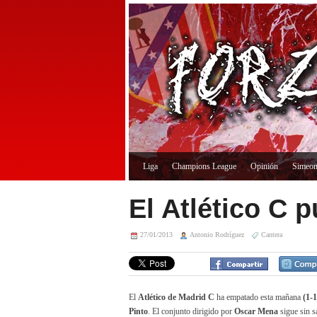
Liga
Champions League
Opinión
Simeo
El Atlético C 
27/01/2013
Antonio Rodríguez
Cantera
El
Atlético de Madrid C
ha empatado esta mañana
(1-1
Pinto
. El conjunto dirigido por
Oscar Mena
sigue sin s