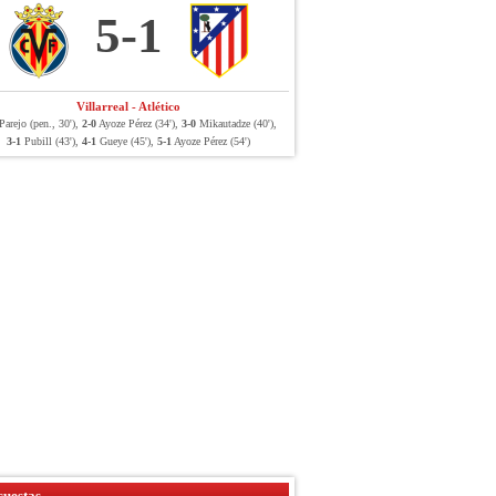
5-1
Villarreal - Atlético
arejo (pen., 30'),
2-0
Ayoze Pérez (34'),
3-0
Mikautadze (40'),
3-1
Pubill (43'),
4-1
Gueye (45'),
5-1
Ayoze Pérez (54')
uestas