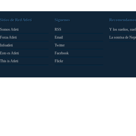
Sitios de Red Atleti
Síguenos
Recomendamo
Somos Atleti
RSS
Y los sueños, sue
Forza Atleti
Email
La sonrisa de Nep
Infoatleti
Twitter
Esto es Atleti
Facebook
This is Atleti
Flickr