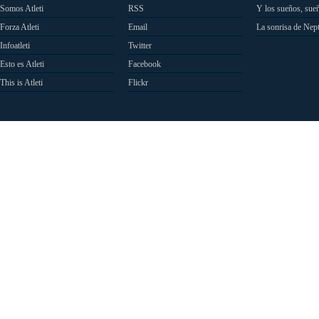
Somos Atleti
RSS
Y los sueños, sue
Forza Atleti
Email
La sonrisa de Nep
Infoatleti
Twitter
Esto es Atleti
Facebook
This is Atleti
Flickr