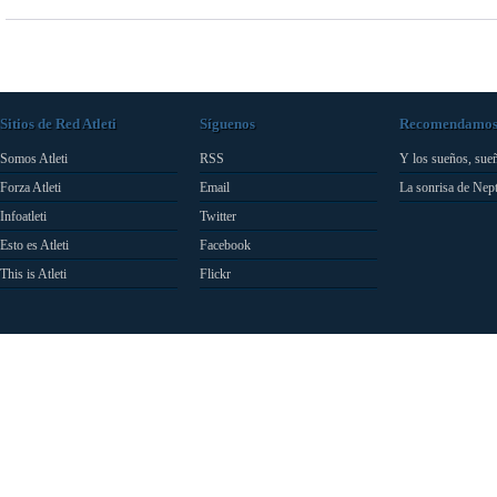
Sitios de Red Atleti
Síguenos
Recomendamo
Somos Atleti
RSS
Y los sueños, sue
Forza Atleti
Email
La sonrisa de Nep
Infoatleti
Twitter
Esto es Atleti
Facebook
This is Atleti
Flickr