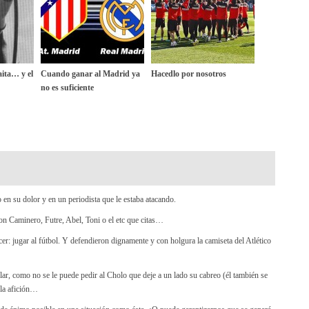
ita… y el
Cuando ganar al Madrid ya
Hacedlo por nosotros
no es suficiente
en su dolor y en un periodista que le estaba atacando.
n Caminero, Futre, Abel, Toni o el etc que citas…
er: jugar al fútbol. Y defendieron dignamente y con holgura la camiseta del Atlético
r, como no se le puede pedir al Cholo que deje a un lado su cabreo (él también se
 la afición…