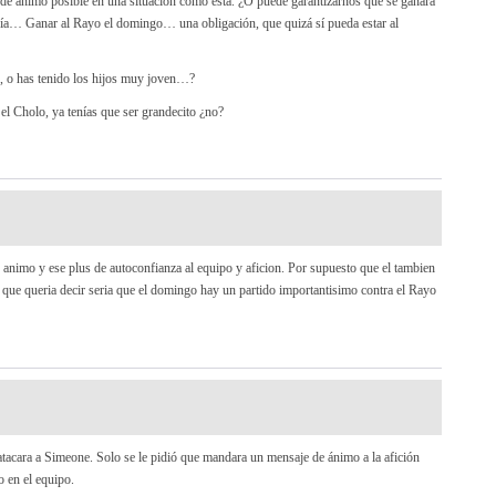
e ánimo posible en una situación como ésta. ¿O puede garantizarnos que se ganará
ría… Ganar al Rayo el domingo… una obligación, que quizá sí pueda estar al
, o has tenido los hijos muy joven…?
 el Cholo, ya tenías que ser grandecito ¿no?
animo y ese plus de autoconfianza al equipo y aficion. Por supuesto que el tambien
que queria decir seria que el domingo hay un partido importantisimo contra el Rayo
tacara a Simeone. Solo se le pidió que mandara un mensaje de ánimo a la afición
 en el equipo.