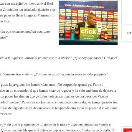
ae con estrépito de nuevo ante el Real
n 20 minutos un resultado ajustado y se
antos palos se llevó Gregorio Manzano: 1-
po local.
ón que se siente hundida con tanto
1-0
P
 año?
”
tido a ti o quieres lanzar tú un mensaje a la afición? ¿Que hay que hacer? Ganar el
o Simeone tras el derbi. ¿Por qué no quiso responder a esa sencilla pregunta?
s gusta la pregunta. Lo hemos visto antes. No sorprende apenas ya. Pero sí
abe en un entrenador al que hemos visto de jugador y ha sido emblema de dejarse la
 son pocos los días en que de niños volvíamos muchos de nosotros del Vicente
 Cholo Simeone.” Parece en noches como el miércoles que cualquier tiempo pasado fue
turas de fagocitar antes de que acabe la temporada otro ídolo de juventud y van unos
ecientes.
ero y sin que le pregunten dé un golpe en la mesa y diga que nunca más vamos a
 Que es inadmisible que el Atlético se deje ir en los tramos finales de cada derbi. O
Enc