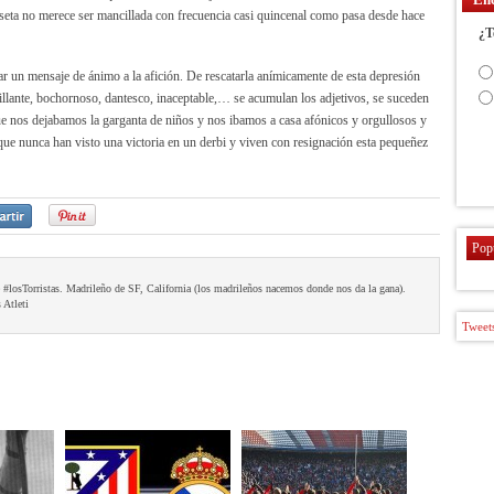
seta no merece ser mancillada con frecuencia casi quincenal como pasa desde hace
¿T
 un mensaje de ánimo a la afición. De rescatarla anímicamente de esta depresión
llante, bochornoso, dantesco, inaceptable,… se acumulan los adjetivos, se suceden
 nos dejabamos la garganta de niños y nos ibamos a casa afónicos y orgullosos y
que nunca han visto una victoria en un derbi y viven con resignación esta pequeñez
Pop
e #losTorristas. Madrileño de SF, California (los madrileños nacemos donde nos da la gana).
 Atleti
Tweets