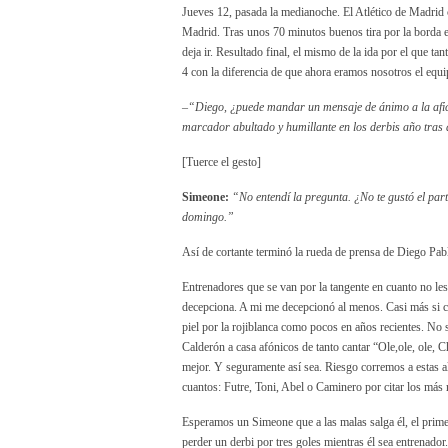
Jueves 12, pasada la medianoche. El Atlético de Madrid c
Madrid. Tras unos 70 minutos buenos tira por la borda e
deja ir. Resultado final, el mismo de la ida por el que t
4 con la diferencia de que ahora eramos nosotros el equi
–
“Diego, ¿puede mandar un mensaje de ánimo a la afici
marcador abultado y humillante en los derbis año tras
[Tuerce el gesto]
Simeone:
“No entendí la pregunta. ¿No te gustó el par
domingo.”
Así de cortante terminó la rueda de prensa de Diego Pabl
Entrenadores que se van por la tangente en cuanto no le
decepciona. A mi me decepcionó al menos. Casi más si c
piel por la rojiblanca como pocos en años recientes. No
Calderón a casa afónicos de tanto cantar “Ole,ole, ole,
mejor. Y seguramente así sea. Riesgo corremos a estas al
cuantos: Futre, Toni, Abel o Caminero por citar los más r
Esperamos un Simeone que a las malas salga él, el prim
perder un derbi por tres goles mientras él sea entrenador.