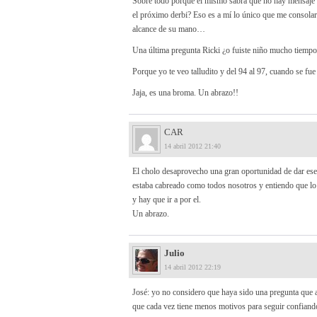
Sobre todo porque él mismo sabrá que no hay mensaje d
el próximo derbi? Eso es a mí lo único que me consola
alcance de su mano…
Una última pregunta Ricki ¿o fuiste niño mucho tiempo
Porque yo te veo talludito y del 94 al 97, cuando se fue
Jaja, es una broma. Un abrazo!!
CAR
14 abril 2012 21:40
El cholo desaprovecho una gran oportunidad de dar ese 
estaba cabreado como todos nosotros y entiendo que lo 
y hay que ir a por el.
Un abrazo.
Julio
14 abril 2012 22:19
José: yo no considero que haya sido una pregunta que a
que cada vez tiene menos motivos para seguir confiando