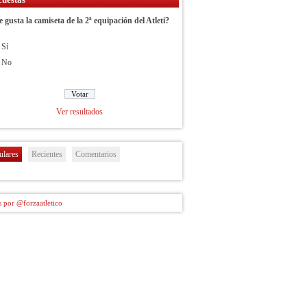
e gusta la camiseta de la 2ª equipación del Atleti?
Sí
No
Ver resultados
ulares
Recientes
Comentarios
 por @forzaatletico