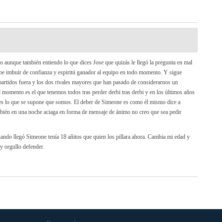
 aunque también entiendo lo que dices Jose que quizás le llegó la pregunta en mal
be imbuir de confianza y espiritú ganador al equipo en todo momento. Y sigue
 partidos fuera y los dos rivales mayores que han pasado de considerarnos un
 momento es el que tenemos todos tras perder derbi tras derbi y en los últimos años
es lo que se supone que somos. El deber de Simeone es como él mismo dice a
mbién en una noche aciaga en forma de mensaje de ánimo no creo que sea pedir
cuando llegó Simeone tenía 18 añitos que quien los pillara ahora. Cambia mi edad y
y orgullo defender.