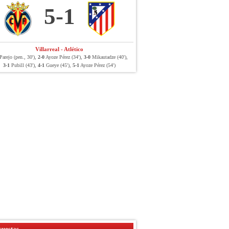
5-1
Villarreal - Atlético
arejo (pen., 30'),
2-0
Ayoze Pérez (34'),
3-0
Mikautadze (40'),
3-1
Pubill (43'),
4-1
Gueye (45'),
5-1
Ayoze Pérez (54')
uestas