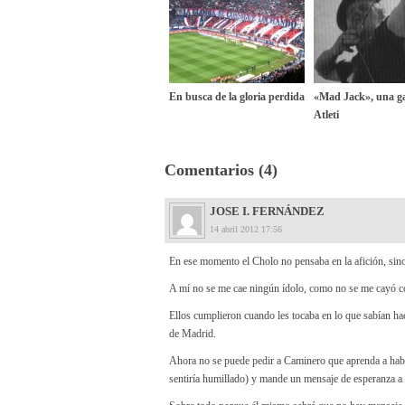
En busca de la gloria perdida
«Mad Jack», una ga
Atleti
Comentarios (4)
JOSE I. FERNÁNDEZ
14 abril 2012 17:56
En ese momento el Cholo no pensaba en la afición, sino 
A mí no se me cae ningún ídolo, como no se me cayó co
Ellos cumplieron cuando les tocaba en lo que sabían hac
de Madrid.
Ahora no se puede pedir a Caminero que aprenda a habla
sentiría humillado) y mande un mensaje de esperanza a