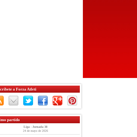
críbete a Forza Atleti
imo partido
Liga - Jornada 38
24 de mayo de 2026