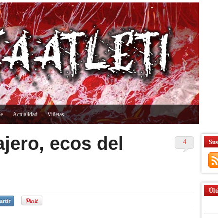
ne
Actualidad
Viñetas
jero, ecos del
4
Sus
Últ