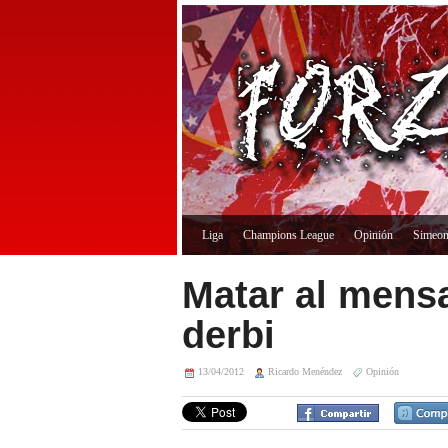
Liga
Champions League
Opinión
Simeo
Matar al mensa
derbi
13/04/2012
Ricardo Menéndez
Opinión