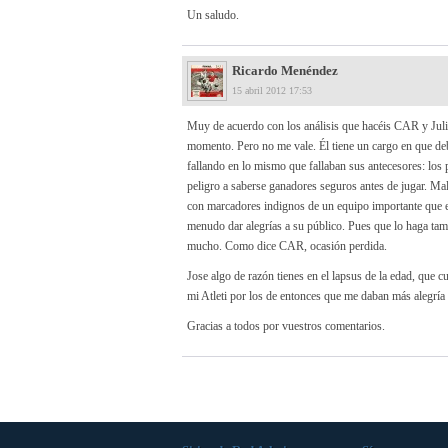
Un saludo.
Ricardo Menéndez
15 abril 2012 17:53
Muy de acuerdo con los análisis que hacéis CAR y Julio
momento. Pero no me vale. Él tiene un cargo en que de
fallando en lo mismo que fallaban sus antecesores: los
peligro a saberse ganadores seguros antes de jugar. Mal
con marcadores indignos de un equipo importante que 
menudo dar alegrías a su público. Pues que lo haga ta
mucho. Como dice CAR, ocasión perdida.
Jose algo de razón tienes en el lapsus de la edad, que 
mi Atleti por los de entonces que me daban más alegría 
Gracias a todos por vuestros comentarios.