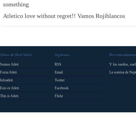
something
Atletico love without regret!! Vamos Rojiblancos
Sitios de Red Atleti
Síguenos
Recomendamo
Somos Atleti
RSS
Y los sueños, sue
Forza Atleti
Email
La sonrisa de Nep
Infoatleti
Twitter
Esto es Atleti
Facebook
This is Atleti
Flickr