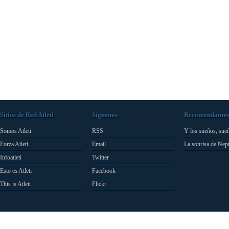
Sitios de Red Atleti
Síguenos
Recomendamo
Somos Atleti
RSS
Y los sueños, sue
Forza Atleti
Email
La sonrisa de Nep
Infoatleti
Twitter
Esto es Atleti
Facebook
This is Atleti
Flickr