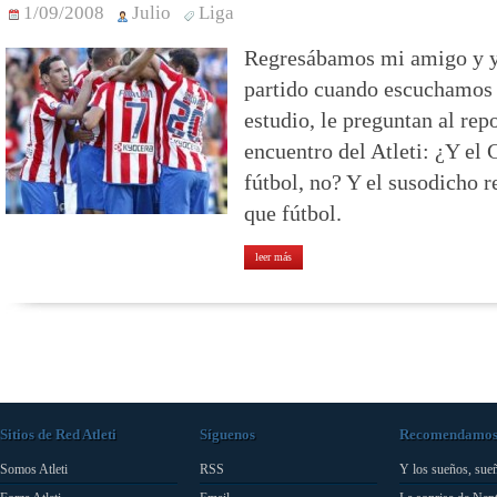
1/09/2008
Julio
Liga
Regresábamos mi amigo y yo
partido cuando escuchamos p
estudio, le preguntan al rep
encuentro del Atleti: ¿Y el
fútbol, no? Y el susodicho r
que fútbol.
leer más
Sitios de Red Atleti
Síguenos
Recomendamo
Somos Atleti
RSS
Y los sueños, sue