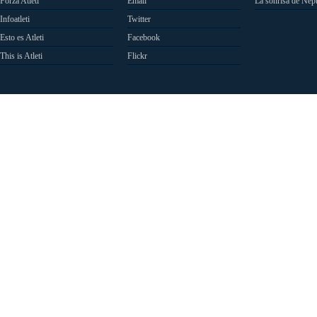
Forza Atleti
Email
La sonrisa de Nep
Infoatleti
Twitter
Esto es Atleti
Facebook
This is Atleti
Flickr