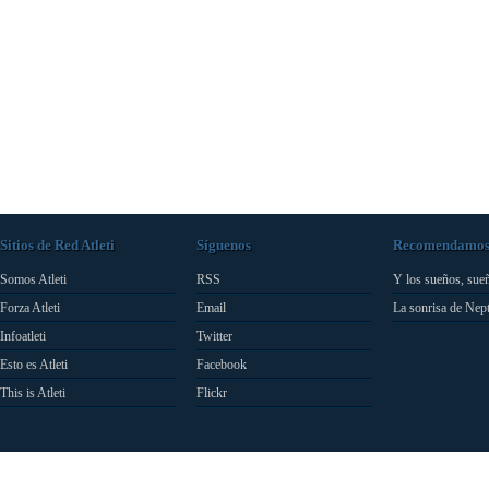
Sitios de Red Atleti
Síguenos
Recomendamo
Somos Atleti
RSS
Y los sueños, sue
Forza Atleti
Email
La sonrisa de Nep
Infoatleti
Twitter
Esto es Atleti
Facebook
This is Atleti
Flickr