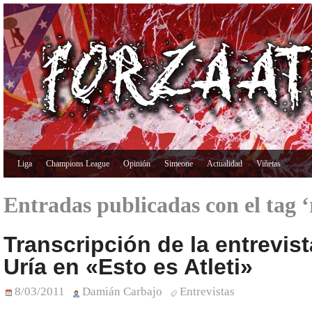
Liga
Champions League
Opinión
Simeone
Actualidad
Viñetas
Entradas publicadas con el tag 
Transcripción de la entrevis
Uría en «Esto es Atleti»
8/03/2011
Damián Carbajo
Entrevistas