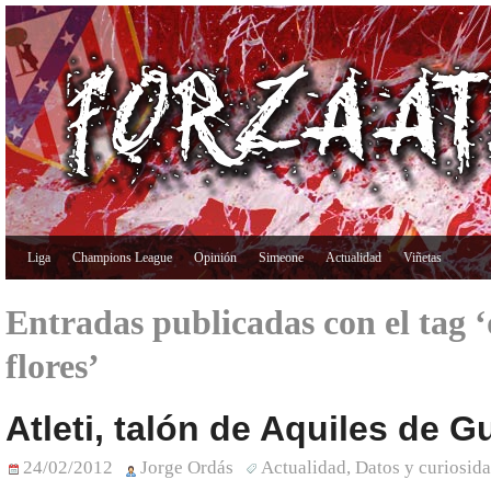
Liga
Champions League
Opinión
Simeone
Actualidad
Viñetas
Entradas publicadas con el tag 
flores’
Atleti, talón de Aquiles de G
24/02/2012
Jorge Ordás
Actualidad
,
Datos y curiosid