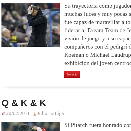
Su trayectoria como jugador
muchas luces y muy pocas 
fue capaz de maravillar a t
liderar al Dream Team de Jo
visión de juego y a su capa
compañeros con el pedigrí 
Koeman o Michael Laudrup.
exhibición del joven centr
leer más
Q & K & K
20/02/2011
Julio
Liga
Si Pitarch fuera honrado co