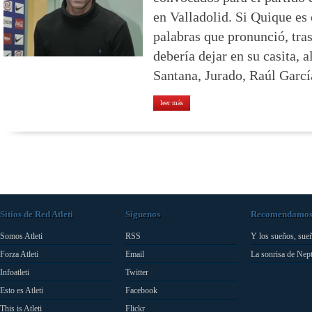
en Valladolid. Si Quique es
palabras que pronunció, tras
debería dejar en su casita, 
Santana, Jurado, Raúl García
leer más
Sitios de Red Atleti
Síguenos
Recomendamo
Somos Atleti
RSS
Y los sueños, sue
Forza Atleti
Email
La sonrisa de Nep
Infoatleti
Twitter
Esto es Atleti
Facebook
This is Atleti
Flickr