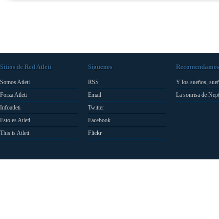
Sitios de Red Atleti
Síguenos
Recomendamo
Somos Atleti
RSS
Y los sueños, sue
Forza Atleti
Email
La sonrisa de Nep
Infoatleti
Twitter
Esto es Atleti
Facebook
This is Atleti
Flickr