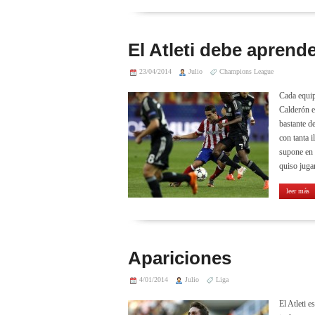
El Atleti debe aprende
23/04/2014
Julio
Champions League
Cada equip
Calderón e
bastante de
con tanta i
supone en 
quiso jugar
leer más
Apariciones
4/01/2014
Julio
Liga
El Atleti e