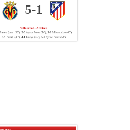
5-1
Villarreal - Atlético
arejo (pen., 30'),
2-0
Ayoze Pérez (34'),
3-0
Mikautadze (40'),
3-1
Pubill (43'),
4-1
Gueye (45'),
5-1
Ayoze Pérez (54')
uestas