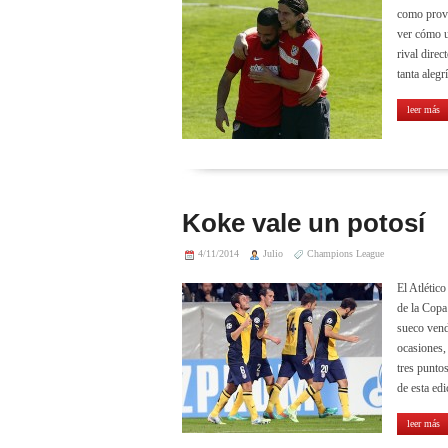
como provoc
ver cómo un
rival direc
tanta aleg
leer más
Koke vale un potosí
4/11/2014
Julio
Champions League
El Atlétic
de la Copa
sueco vend
ocasiones,
tres punto
de esta ed
leer más