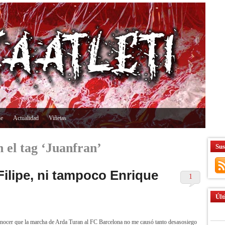
ne
Actualidad
Viñetas
 el tag ‘Juanfran’
Sus
ilipe, ni tampoco Enrique
1
Últ
nocer que la marcha de Arda Turan al FC Barcelona no me causó tanto desasosiego