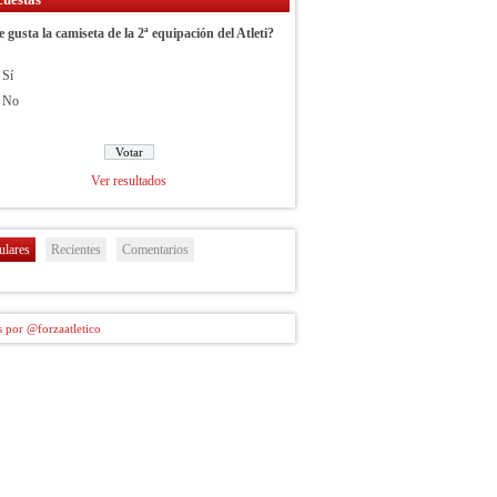
e gusta la camiseta de la 2ª equipación del Atleti?
Sí
No
Ver resultados
ulares
Recientes
Comentarios
 por @forzaatletico