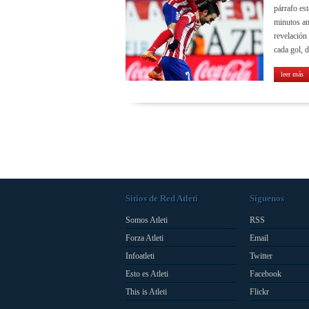
párrafo es
minutos ant
revelación
cada gol, d
leer más
Sitios de Red Atleti
Síguenos
Somos Atleti
RSS
Forza Atleti
Email
Infoatleti
Twitter
Esto es Atleti
Facebook
This is Atleti
Flickr