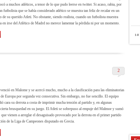
ó a muchos atléticos, a tenor de lo que pudo leerse en twitter. Si acaso, rabia, por
 futbolista que se había considerado atlético se muestra tan feliz de recalar en un
to de su querido Atleti. No obstante, siendo realista, cuando un futbolista muestra
ría en irse del Atlético de Madrd no merece lamentar la pérdida ni por un momento.
1-0
P
2
o venció en Malome y se acercó mucho, mucho a la clasificación para las eliminatorias
 de Europa por segunda vez consecutiva. Sin embargo, no fue sencillo. El equipo
ió cara su derrota a costa de imprimir mucha tensión al partido y, en algunas
 cierta brusquedad en su juego. El Atleti se sobrepuso al empuje del Malmoe y sumó
s que vienen a arreglar el desaguisado provocado por la derrota en el primer partido
ición de la Liga de Campeones disputado en Grecia.
Enc