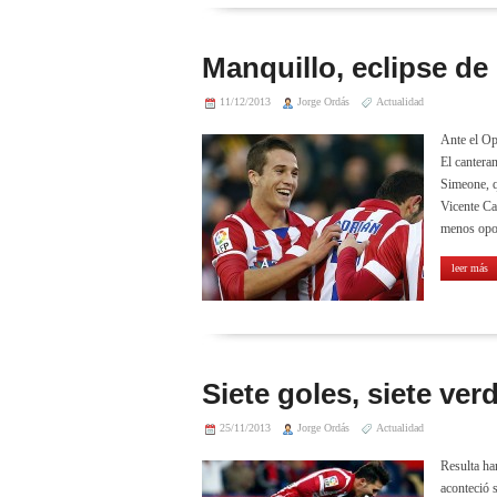
Manquillo, eclipse de 
11/12/2013
Jorge Ordás
Actualidad
Ante el Opo
El cantera
Simeone, q
Vicente Ca
menos opor
leer más
Siete goles, siete ver
25/11/2013
Jorge Ordás
Actualidad
Resulta ha
aconteció 