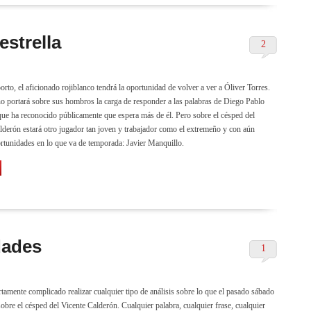
estrella
2
rto, el aficionado rojiblanco tendrá la oportunidad de volver a ver a Óliver Torres.
no portará sobre sus hombros la carga de responder a las palabras de Diego Pablo
ue ha reconocido públicamente que espera más de él. Pero sobre el césped del
lderón estará otro jugador tan joven y trabajador como el extremeño y con aún
tunidades en lo que va de temporada: Javier Manquillo.
dades
1
rtamente complicado realizar cualquier tipo de análisis sobre lo que el pasado sábado
sobre el césped del Vicente Calderón. Cualquier palabra, cualquier frase, cualquier