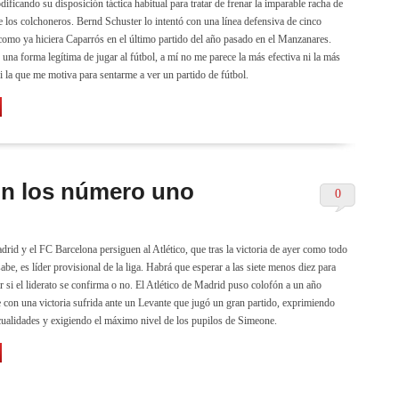
ificando su disposición táctica habitual para tratar de frenar la imparable racha de
de los colchoneros. Bernd Schuster lo intentó con una línea defensiva de cinco
como ya hiciera Caparrós en el último partido del año pasado en el Manzanares.
una forma legítima de jugar al fútbol, a mí no me parece la más efectiva ni la más
ni la que me motiva para sentarme a ver un partido de fútbol.
son los número uno
0
drid y el FC Barcelona persiguen al Atlético, que tras la victoria de ayer como todo
be, es líder provisional de la liga. Habrá que esperar a las siete menos diez para
 si el liderato se confirma o no. El Atlético de Madrid puso colofón a un año
e con una victoria sufrida ante un Levante que jugó un gran partido, exprimiendo
cualidades y exigiendo el máximo nivel de los pupilos de Simeone.