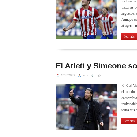
incluso mod
victorias 
zagueros, 
Aunque es 
atrayente 
leer más
El Atleti y Simeone 
22/12/2013
Julio
Liga
El Real Ma
el mundo sa
comprobrar
inolvidabl
todas sus 
leer más