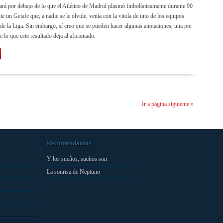
tará por debajo de lo que el Atlético de Madrid plasmó futbolísticamente durante 90
e un Getafe que, a nadie se le olvide, venía con la vitola de uno de los equipos
 de la Liga. Sin embargo, sí creo que se pueden hacer algunas anotaciones, una por
e lo que este resultado deja al aficionado.
Ir a página siguiente »
Recomendamos
Y los sueños, sueños son
La sonrisa de Neptuno