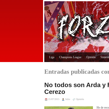
Liga
Champions League
Opinión
Simeo
Entradas publicadas con
No todos son Arda y F
Cerezo
21/07/2015
Julio
Opinión
He de reco