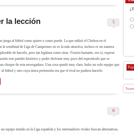
¿T
r la lección
5
o juega al fútbol como quiere o como puede. La que utilizó el Chelsea en el
n la semifinal de Liga de Campeones no es la más atractiva, incluso es un manera
plorable de hacerlo, pero tan legítima como otras. Frustra bastante, eso sí, esperar
lusión este partido histórico y poder disfrutar muy poco del espectáculo que se
un choque de esta envergadura. Una cosa quedó muy clara: hubo un solo equipo que
Pop
 al fútbol y otro cuya única pretensión era que el rival no pudiera hacerlo.
Tweets
0
s un equipo temido en la Liga española y los entrenadores rivales buscan alternativas,