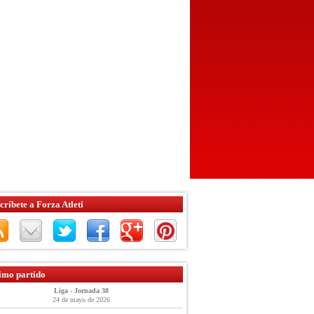
críbete a Forza Atleti
imo partido
Liga - Jornada 38
24 de mayo de 2026