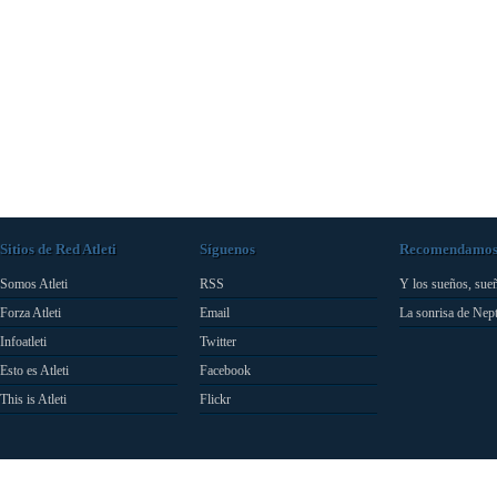
Sitios de Red Atleti
Síguenos
Recomendamo
Somos Atleti
RSS
Y los sueños, sue
Forza Atleti
Email
La sonrisa de Nep
Infoatleti
Twitter
Esto es Atleti
Facebook
This is Atleti
Flickr