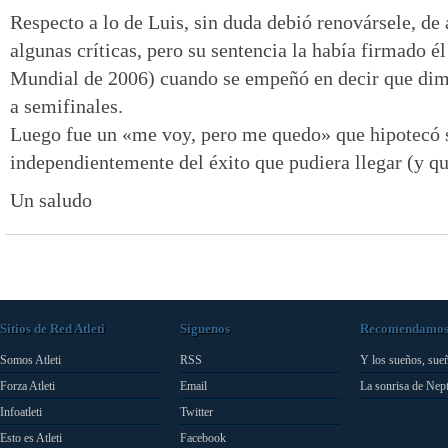
Respecto a lo de Luis, sin duda debió renovársele, de 
algunas críticas, pero su sentencia la había firmado él
Mundial de 2006) cuando se empeñó en decir que dimi
a semifinales.
Luego fue un «me voy, pero me quedo» que hipotecó s
independientemente del éxito que pudiera llegar (y qu
Un saludo
Sitios de Red Atleti
Síguenos
Recomendamo
Somos Atleti
RSS
Y los sueños, sue
Forza Atleti
Email
La sonrisa de Nep
Infoatleti
Twitter
Esto es Atleti
Facebook