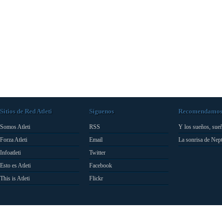
Sitios de Red Atleti
Síguenos
Recomendamo
Somos Atleti
RSS
Y los sueños, sue
Forza Atleti
Email
La sonrisa de Nep
Infoatleti
Twitter
Esto es Atleti
Facebook
This is Atleti
Flickr