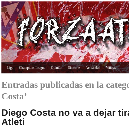
Liga
Champions League
Opinión
Simeone
Actualidad
Viñetas
Entradas publicadas en la categ
Costa’
Diego Costa no va a dejar tir
Atleti