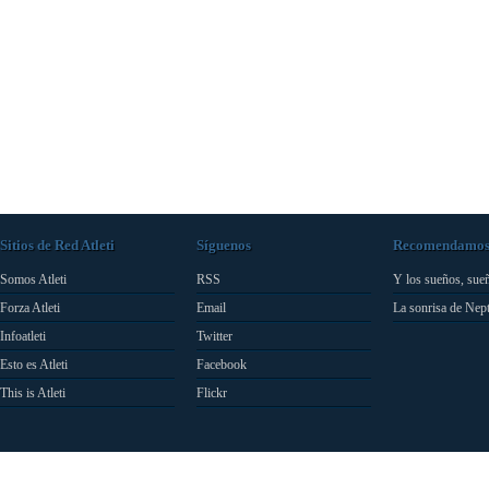
Sitios de Red Atleti
Síguenos
Recomendamo
Somos Atleti
RSS
Y los sueños, sue
Forza Atleti
Email
La sonrisa de Nep
Infoatleti
Twitter
Esto es Atleti
Facebook
This is Atleti
Flickr