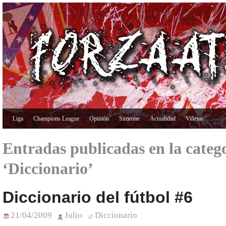
Liga
Champions League
Opinión
Simeone
Actualidad
Viñetas
Entradas publicadas en la categ
‘Diccionario’
Diccionario del fútbol #6
21/04/2009
Julio
Diccionario