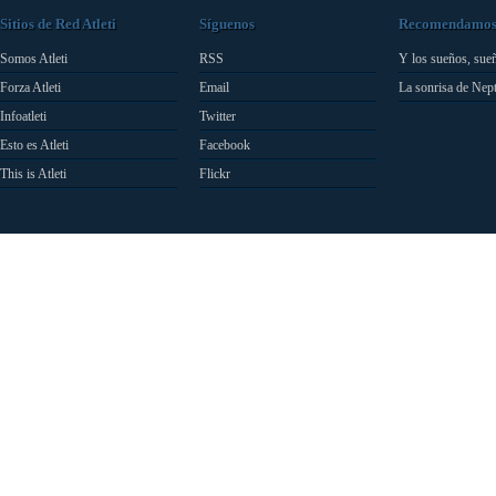
Sitios de Red Atleti
Síguenos
Recomendamo
Somos Atleti
RSS
Y los sueños, sue
Forza Atleti
Email
La sonrisa de Nep
Infoatleti
Twitter
Esto es Atleti
Facebook
This is Atleti
Flickr